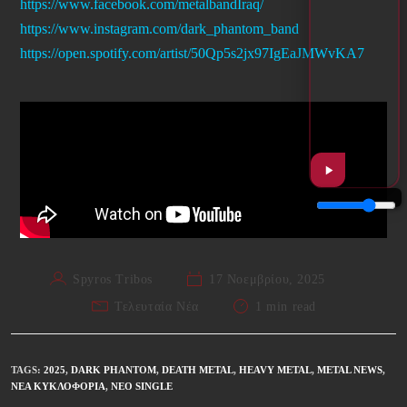
https://www.facebook.com/metalbandIraq/
https://www.instagram.com/dark_phantom_band
https://open.spotify.com/artist/50Qp5s2jx97IgEaJMWvKA7
Spyros Tribos
17 Νοεμβρίου, 2025
Τελευταία Νέα
1 min read
TAGS
:
2025
,
DARK PHANTOM
,
DEATH METAL
,
HEAVY METAL
,
METAL NEWS
,
ΝΈΑ ΚΥΚΛΟΦΟΡΊΑ
,
ΝΈΟ SINGLE