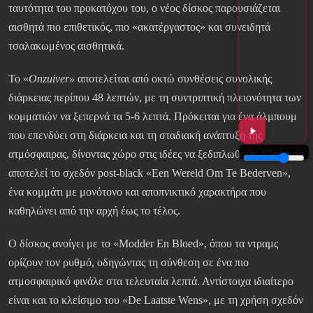
ταυτότητα του προκατόχου του, ο νέος δίσκος παρουσιάζεται
αισθητά πιο επιθετικός, πιο «ακατέργαστος» και συνειδητά
τσαλακωμένος αισθητικά.
Το «
Onzuiver»
αποτελείται από οκτώ συνθέσεις συνολικής
διάρκειας περίπου 48 λεπτών, με τη συντριπτική πλειονότητα των
κομματιών να ξεπερνά τα 5-6 λεπτά. Πρόκειται για ένα άλμπουμ
που επενδύει στη διάρκεια και τη σταδιακή ανάπτυξη της
ατμόσφαιρας, δίνοντας χώρο στις ιδέες να ξεδιπλωθούν. Εξαίρεση
αποτελεί το σχεδόν post-black «Een Wereld Om Te Bederven»,
ένα κομμάτι με μονότονο και αποπνικτικό χαρακτήρα που
καθηλώνει από την αρχή έως το τέλος.
Ο δίσκος ανοίγει με το «Modder En Bloed», όπου τα ντραμς
ορίζουν τον ρυθμό, οδηγώντας τη σύνθεση σε ένα πιο
ατμοσφαιρικό φινάλε στα τελευταία λεπτά. Αντίστοιχα ιδιαίτερο
είναι και το κλείσιμο του «De Laatste Wens», με τη χρήση σχεδόν