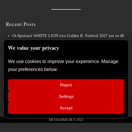
Recent Posts
Οι θρυλικοί WHITE LION στο Golden R. Festival 2027 για τα 40
χρόνια του εμβληματικού “Pride”!
We value your privacy
Weekly War: Νέες heavy metal κυκλοφορίες 7/8/2026
We use cookies to improve your experience. Manage
Ανταπόκριση: Hills Of Rock 2026, Plovdiv BG – Day 3. Paradise
your preferences below.
Lost, Nevermore, Lamb of God και ένα ιδανικό φινάλε στο Πλόβντιβ
Οι Γερμανοί πρωτοπόροι του συμφωνικού metal XANDRIA
Reject
παρουσιάζουν το ομώνυμο τραγούδι του νέου τους άλμπουμ.
Settings
Οι Wayfarer κυκλοφορούν νέο τραγούδι με τη συμμετοχή του David
📢
Eugene Edwards και προαναγγέλλουν το νέο τους στούντιο άλμπουμ.
Groove Therapist & Daenoma στο
×
Accept
ΙΛΙΟΝ plus – Σάββατο 19
Σεπτεμβρίου
METALWAR.GR © 2025