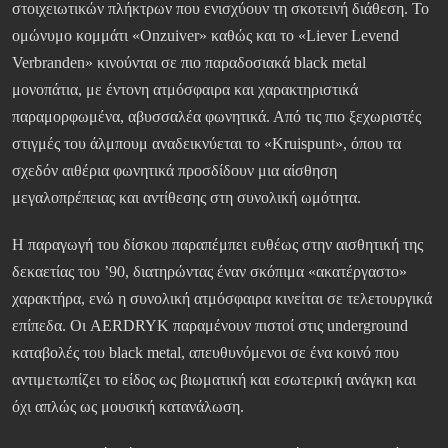
στοιχειωτικών πλήκτρων που ενισχύουν τη σκοτεινή διάθεση. Το
ομώνυμο κομμάτι «Onzuiver» καθώς και το «Liever Levend
Verbranden» κινούνται σε πιο παραδοσιακά black metal
μονοπάτια, με έντονη ατμόσφαιρα και χαρακτηριστικά
παραμορφωμένα, αβυσσαλέα φωνητικά. Από τις πιο ξεχωριστές
στιγμές του άλμπουμ αναδεικνύεται το «Kruispunt», όπου τα
σχεδόν αιθέρια φωνητικά προσδίδουν μια αίσθηση
μεγαλοπρέπειας και αντίθεσης στη συνολική ωμότητα.
Η παραγωγή του δίσκου παραπέμπει ευθέως στην αισθητική της
δεκαετίας του ’90, διατηρώντας έναν σκόπιμα «ακατέργαστο»
χαρακτήρα, ενώ η συνολική ατμόσφαιρα κινείται σε τελετουργικά
επίπεδα. Οι AERDRYK παραμένουν πιστοί στις underground
καταβολές του black metal, απευθυνόμενοι σε ένα κοινό που
αντιμετωπίζει το είδος ως βιωματική και εσωτερική ανάγκη και
όχι απλώς ως μουσική κατανάλωση.