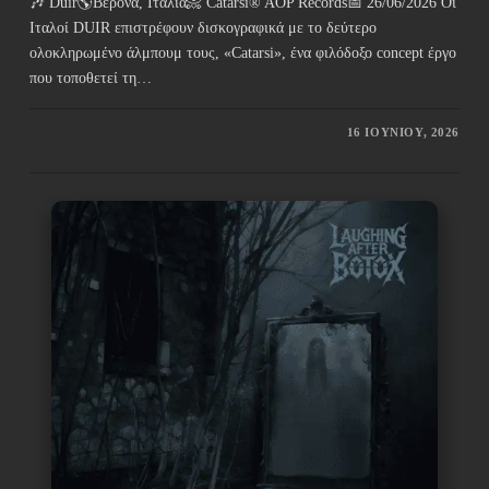
🎶 Duir🌎Βερόνα, Ιταλία📀 Catarsi® AOP Records📅 26/06/2026 Οι
Ιταλοί DUIR επιστρέφουν δισκογραφικά με το δεύτερο
ολοκληρωμένο άλμπουμ τους, «Catarsi», ένα φιλόδοξο concept έργο
που τοποθετεί τη…
16 ΙΟΥΝΊΟΥ, 2026