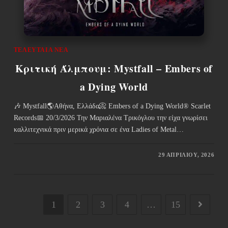
ΤΕΛΕΥΤΑΊΑ ΝΈΑ
Κριτική Άλμπουμ: Mystfall – Embers of
a Dying World
🎶 Mystfall🌎Αθήνα, Ελλάδα📀 Embers of a Dying World® Scarlet
Records📅 20/3/2026 Την Μαριαλένα Τρικόγλου την είχα γνωρίσει
καλλιτεχνικά πριν μερικά χρόνια σε ένα Ladies of Metal…
29 ΑΠΡΙΛΊΟΥ, 2026
1
2
3
4
…
15