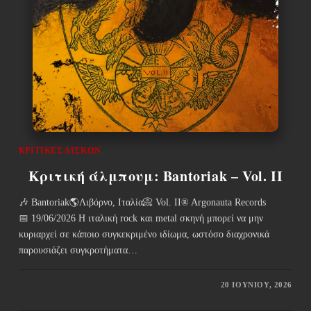
ΚΡΙΤΙΚΈΣ ΔΊΣΚΩΝ
Κριτική άλμπουμ: Bantoriak – Vol. II
🎶 Bantoriak🌎Λιβόρνο, Ιταλία📀 Vol. II® Argonauta Records
📅 19/06/2026 Η ιταλική rock και metal σκηνή μπορεί να μην
κυριαρχεί σε κάποιο συγκεκριμένο ιδίωμα, ωστόσο διαχρονικά
παρουσιάζει συγκροτήματα…
20 ΙΟΥΝΊΟΥ, 2026