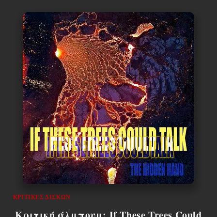
ΚΡΙΤΙΚΈΣ ΔΊΣΚΩΝ
Κριτική άλμπουμ: If These Trees Could