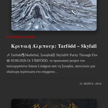
ΚΡΙΤΙΚΈΣ ΔΊΣΚΩΝ
Κριτική Άλμπουμ: Tarfödd – Skyfall
🎶 Tarfödd🌎Skellefteå, Σουηδία📀 Skyfall® Purity Through Fire
📅 05/06/2026 Οι TÅRFÖDD, το προσωπικό project του
πολυοργανίστα Simon Lindgren από τη Σουηδία, αποτελούν μία
ιδιαίτερη περίπτωση στο σύγχρονο…
15 ΜΑΪ́ΟΥ, 2026