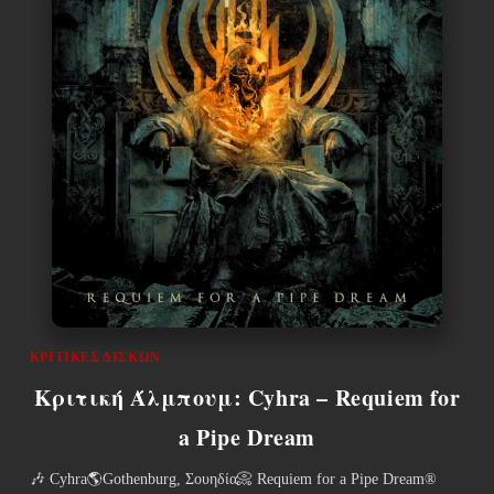
ΚΡΙΤΙΚΈΣ ΔΊΣΚΩΝ
Κριτική Άλμπουμ: Cyhra – Requiem for
a Pipe Dream
🎶 Cyhra🌎Gothenburg, Σουηδία📀 Requiem for a Pipe Dream®