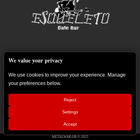
We value your privacy
We use cookies to improve your experience. Manage
your preferences below.
Reject
Settings
📢
Ανταπόκριση: Hills Of Rock 2026,
×
Accept
Plovdiv BG – Day 3. Paradise Lost,
Nevermore, Lamb of God και ένα
ιδανικό φινάλε στο Πλόβντιβ
METALWAR.GR © 2025