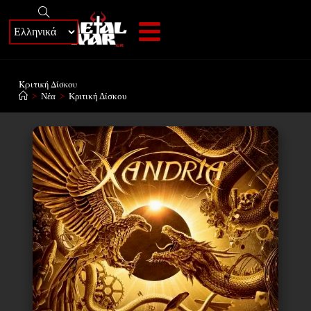
+
Κριτική Δίσκου
>
Νέα
>
Κριτική Δίσκου