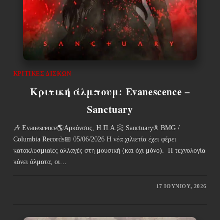
ΚΡΙΤΙΚΈΣ ΔΊΣΚΩΝ
Κριτική άλμπουμ: Evanescence –
Sanctuary
🎶 Evanescence🌎Αρκάνσας, Η.Π.Α.📀 Sanctuary® BMG /
Columbia Records📅 05/06/2026 Η νέα χιλιετία έχει φέρει
κατακλυσμιαίες αλλαγές στη μουσική (και όχι μόνο). Η τεχνολογία
κάνει άλματα, οι…
17 ΙΟΥΝΊΟΥ, 2026