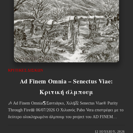
ΚΡΙΤΙΚΈΣ ΔΊΣΚΩΝ
Ad Finem Omnia – Senectus Viae:
Κριτική άλμπουμ
🎶 Ad Finem Omnia🌎Σαντιάγκο, Χιλή📀 Senectus Viae® Purity
Through Fire📅 06/07/2026 Ο Χιλιανός Pabo Vera επιστρέφει με το
δεύτερο ολοκληρωμένο άλμπουμ του project του AD FINEM…
12 ΙΟΥΛΊΟΥ, 2026