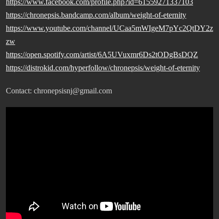
https://www.facebook.com/profile.php?id=61559271337103
https://chronepsis.bandcamp.com/album/weight-of-eternity
https://www.youtube.com/channel/UCaa5mWIgeM7pYc2QtDY2z
zw
https://open.spotify.com/artist/6A5UVuxmr6Ds2tODgBsDQZ
https://distrokid.com/hyperfollow/chronepsis/weight-of-eternity
Contact: chronepsisnj@gmail.com