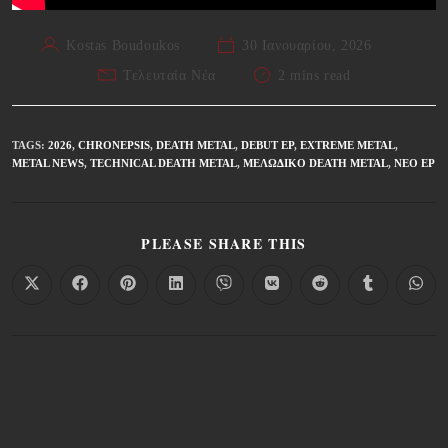
Kostas Boudoukos
30 Ιανουαρίου, 2026
Τελευταία Νέα
2 mins read
TAGS
:
2026
,
CHRONEPSIS
,
DEATH METAL
,
DEBUT EP
,
EXTREME METAL
,
METAL NEWS
,
TECHNICAL DEATH METAL
,
ΜΕΛΩΔΙΚΌ DEATH METAL
,
ΝΈΟ EP
PLEASE SHARE THIS