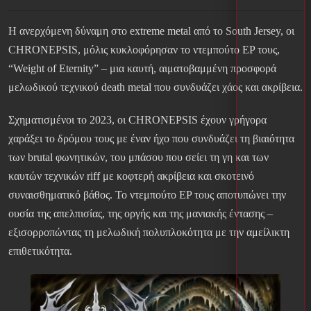
Η ανερχόμενη δύναμη στο extreme metal από το South Jersey, οι
CHRONEPSIS, μόλις κυκλοφόρησαν το ντεμπούτο EP τους,
“Weight of Eternity” – μια καυτή, αιματοβαμμένη προσφορά
μελωδικού τεχνικού death metal που συνδυάζει χάος και ακρίβεια.
Σχηματισμένοι το 2023, οι CHRONEPSIS έχουν γρήγορα
χαράξει το δρόμου τους με έναν ήχο που συνδυάζει τη βιαιότητα
των brutal φωνητικών, του μπάσου που σείει τη γη και των
καυτών τεχνικών riff με κοφτερή ακρίβεια και σκοτεινό
συναισθηματικό βάθος. Το ντεμπούτο EP τους αποτυπώνει την
ουσία της απελπισίας, της οργής και της μανιακής έντασης –
εξισορροπώντας τη μελωδική πολυπλοκότητα με την αμείλικτη
επιθετικότητα.