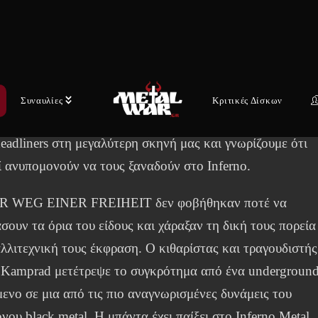
LT OF LUNA ξεπερνούν τα όρια της heavy μουσικής με 
εχνική τους όραση και έχουν γίνει ένα μοναδικό
τημα, διαφορετικό από όλα τα άλλα. Πρέπει να πάμε πί
008, όταν οι CULT OF LUNA έπαιξαν δύο συναυλίες στο
o Metal Festival – μία για άτομα κάτω των δεκαοκτώ ετώ
Συναυλίες
Κριτικές Δίσκων
α στη σκηνή John Dee. Τώρα, δεκαοκτώ χρόνια αργότερα
headliners στη μεγαλύτερη σκηνή μας και γνωρίζουμε ότι
 ανυπομονούν να τους ξαναδούν στο Inferno.
R WEG EINER FREIHEIT δεν φοβήθηκαν ποτέ να
σουν τα όρια του είδους και χάραξαν τη δική τους πορεία
λλιτεχνική τους έκφραση. Ο κιθαρίστας και τραγουδιστής
a Kamprad μετέτρεψε το συγκρότημα από ένα undergroun
ενο σε μια από τις πιο αναγνωρισμένες δυνάμεις του
νου black metal. Η μπάντα έχει παίξει στο Inferno Metal