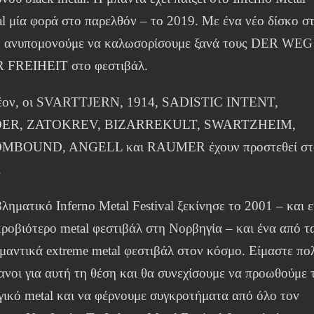
al μία φορά στο παρελθόν – το 2019. Με ένα νέο δίσκο σ
, ανυπομονούμε να καλωσορίσουμε ξανά τους DER WEG
 FREIHEIT στο φεστιβάλ.
έον, οι SVARTTJERN, 1914, SADISTIC INTENT,
ER, ZATOKREV, BIZARREKULT, SWARTZHEIM,
MBOUND, ANGELL και RAUMER έχουν προστεθεί στ
.
ληματικό Inferno Metal Festival ξεκίνησε το 2001 – και ε
ροβιότερο metal φεστιβάλ στη Νορβηγία – και ένα από τ
μαντικά extreme metal φεστιβάλ στον κόσμο. Είμαστε πο
νοι για αυτή τη θέση και θα συνεχίσουμε να προωθούμε 
γικό metal και να φέρνουμε συγκροτήματα από όλο τον