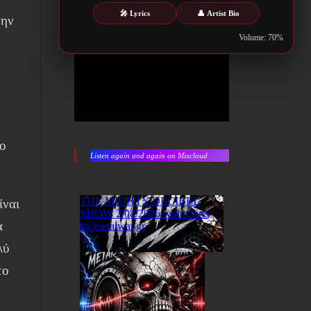
🎤 Lyrics
👤 Artist Bio
την
Volume: 70%
ο
Listen again and again on Mixcloud
ίναι
α
λύ
το