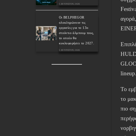
5 ΑΥΓΟΎΣΤΟΥ, 2026
Festiv
Οι BELPHEGOR
αγορά
ολοκληρώνουν τις
EINER
εργασίες για το 13ο
στούντιο άλμπουμ τους,
το οποίο θα
Επιπλ
κυκλοφορήσει το 2027.
5 ΑΥΓΟΎΣΤΟΥ, 2026
HULD
GLOO
lineup
Το εμβ
το μακ
πιο ση
περήφα
νορβη