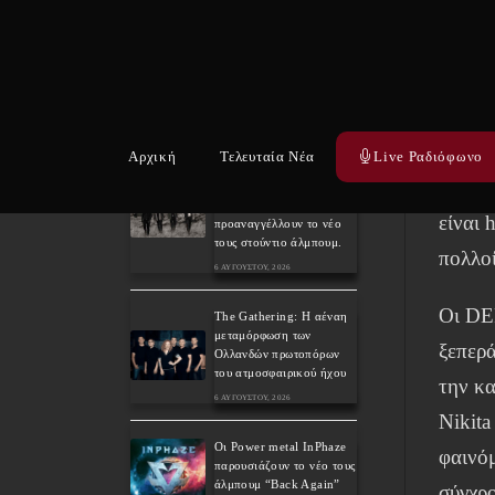
Οι CU
του συμφωνικού metal
XANDRIA παρουσιάζουν
καλλιτ
το ομώνυμο τραγούδι του
νέου τους άλμπουμ.
συγκρό
6 ΑΥΓΟΎΣΤΟΥ, 2026
στο 2
Infern
Οι Wayfarer κυκλοφορούν
Αρχική
Τελευταία Νέα
Live Ραδιόφωνο
νέο τραγούδι με τη
και μί
συμμετοχή του David
Eugene Edwards και
είναι 
προαναγγέλλουν το νέο
τους στούντιο άλμπουμ.
πολλοί
6 ΑΥΓΟΎΣΤΟΥ, 2026
Οι DE
The Gathering: Η αέναη
μεταμόρφωση των
ξεπερά
Ολλανδών πρωτοπόρων
του ατμοσφαιρικού ήχου
την κα
6 ΑΥΓΟΎΣΤΟΥ, 2026
Nikit
Οι Power metal InPhaze
φαινόμ
παρουσιάζουν το νέο τους
άλμπουμ “Back Again”
σύγχρο