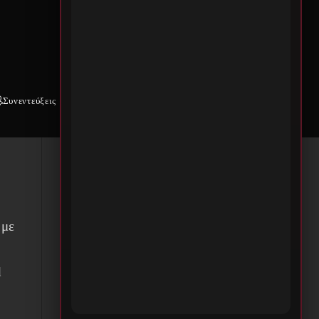
την
σω
ν
Συνεντεύξεις
Weekly War
Επικοινωνία
,
 με
d