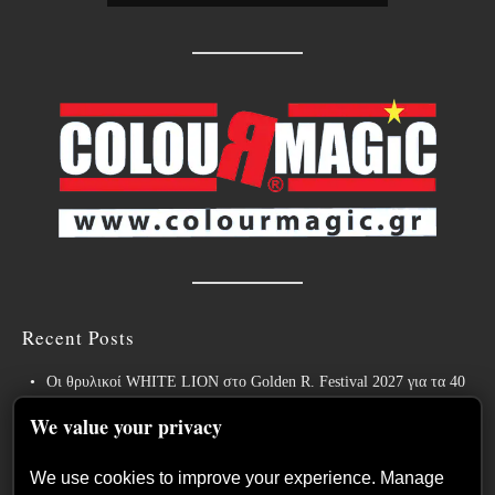
Recent Posts
Οι θρυλικοί WHITE LION στο Golden R. Festival 2027 για τα 40
χρόνια του εμβληματικού “Pride”!
We value your privacy
Weekly War: Νέες heavy metal κυκλοφορίες 7/8/2026
We use cookies to improve your experience. Manage
Ανταπόκριση: Hills Of Rock 2026, Plovdiv BG – Day 3. Paradise