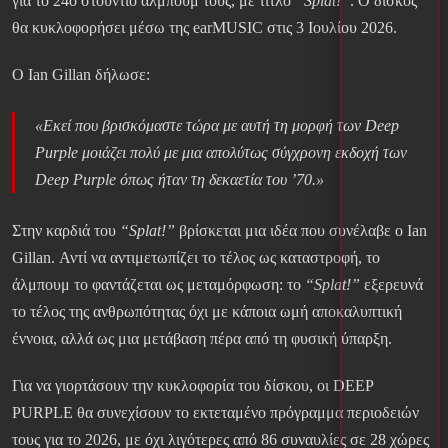
για το 24ο στούντιο άλμπουμ τους, με τίτλο
“Splat!”
. Ο δίσκος
θα κυκλοφορήσει μέσω της earMUSIC στις 3 Ιουλίου 2026.
Ο Ian Gillan δήλωσε:
«Εκεί που βρισκόμαστε τώρα με αυτή τη μορφή των Deep
Purple μοιάζει πολύ με μια απολύτως σύγχρονη εκδοχή των
Deep Purple όπως ήταν τη δεκαετία του ’70.»
Στην καρδιά του
“Splat!”
βρίσκεται μια ιδέα που συνέλαβε ο Ian
Gillan. Αντί να αντιμετωπίζει το τέλος ως καταστροφή, το
άλμπουμ το φαντάζεται ως μεταμόρφωση: το
“Splat!”
εξερευνά
το τέλος της ανθρωπότητας όχι με κάποια ωμή αποκαλυπτική
έννοια, αλλά ως μια μετάβαση πέρα από τη φυσική ύπαρξη.
Για να γιορτάσουν την κυκλοφορία του δίσκου, οι DEEP
PURPLE θα συνεχίσουν το εκτεταμένο πρόγραμμα περιοδειών
τους για το 2026, με όχι λιγότερες από 86 συναυλίες σε 28 χώρες