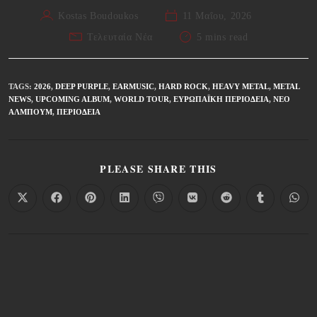
Kostas Boudoukos
11 Μαΐου, 2026
Τελευταία Νέα
5 mins read
TAGS
:
2026
,
DEEP PURPLE
,
EARMUSIC
,
HARD ROCK
,
HEAVY METAL
,
METAL
NEWS
,
UPCOMING ALBUM
,
WORLD TOUR
,
ΕΥΡΩΠΑΪΚΉ ΠΕΡΙΟΔΕΊΑ
,
ΝΈΟ
ΆΛΜΠΟΥΜ
,
ΠΕΡΙΟΔΕΊΑ
PLEASE SHARE THIS