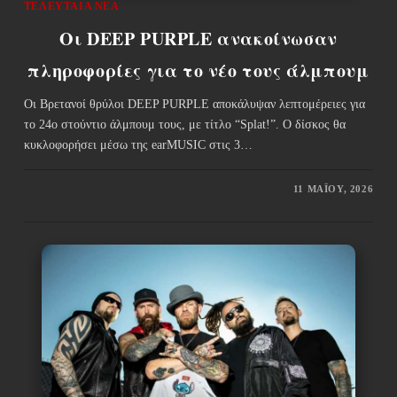
ΤΕΛΕΥΤΑΊΑ ΝΈΑ
Οι DEEP PURPLE ανακοίνωσαν
πληροφορίες για το νέο τους άλμπουμ
Οι Βρετανοί θρύλοι DEEP PURPLE αποκάλυψαν λεπτομέρειες για
το 24ο στούντιο άλμπουμ τους, με τίτλο “Splat!”. Ο δίσκος θα
κυκλοφορήσει μέσω της earMUSIC στις 3…
11 ΜΑΪ́ΟΥ, 2026