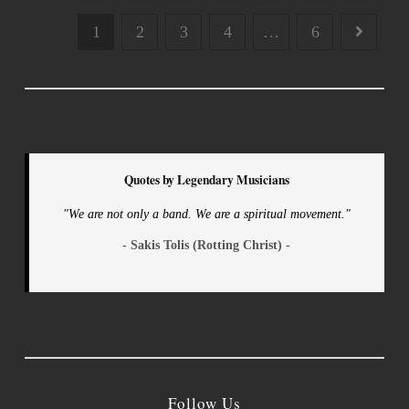
1
2
3
4
…
6
Quotes by Legendary Musicians
"We are not only a band. We are a spiritual movement."
- Sakis Tolis (Rotting Christ) -
Follow Us