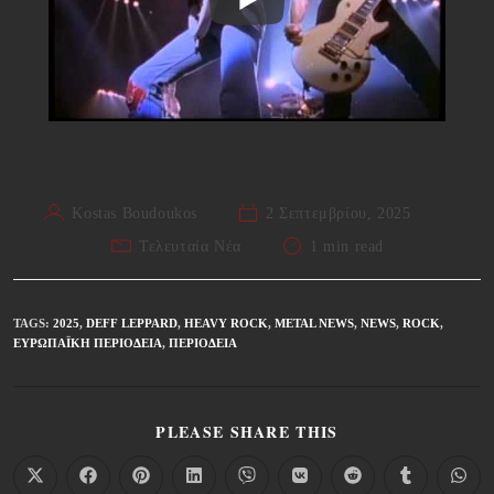
Kostas Boudoukos
2 Σεπτεμβρίου, 2025
Τελευταία Νέα
1 min read
TAGS
:
2025
,
DEFF LEPPARD
,
HEAVY ROCK
,
METAL NEWS
,
NEWS
,
ROCK
,
ΕΥΡΩΠΑΪΚΉ ΠΕΡΙΟΔΕΊΑ
,
ΠΕΡΙΟΔΕΊΑ
PLEASE SHARE THIS