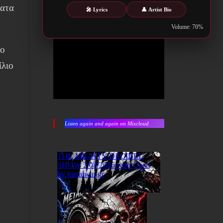
ματα
🎤 Lyrics
👤 Artist Bio
Volume: 70%
το
ίλιο
Listen again and again on Mixcloud