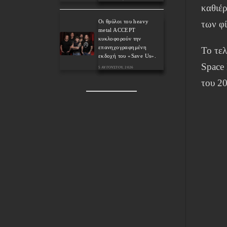
καθιέ
Οι θρύλοι του heavy
των φ
metal ACCEPT
κυκλοφορούν την
επανηχογραφημένη
Το τε
εκδοχή του «Save Us».
Space 
5 ΑΥΓΟΎΣΤΟΥ, 2026
του 20