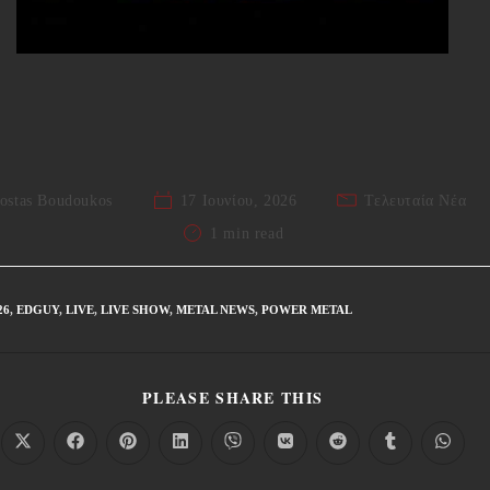
ostas Boudoukos
17 Ιουνίου, 2026
Τελευταία Νέα
1 min read
26
,
EDGUY
,
LIVE
,
LIVE SHOW
,
METAL NEWS
,
POWER METAL
PLEASE SHARE THIS