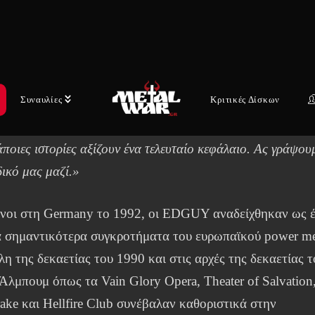
ία. Το συγκρότημα θα δώσει μια συναυλία στην ιδιαίτερη
α του, τη Fulda, στις 25 Ιουνίου 2027. Τα εισιτήρια θα
ούν προς πώληση την Τετάρτη 17 Ιουνίου στις 10:00 π.μ.
 μέσω της πλατφόρμας Eventim.
Συναυλίες
Κριτικές Δίσκων
GUY έγραψαν στα μέσα κοινωνικής δικτύωσης:
ποιες ιστορίες αξίζουν ένα τελευταίο κεφάλαιο. Ας γράψου
δικό μας μαζί.»
ένοι στη Germany το 1992, οι EDGUY αναδείχθηκαν ως 
α σημαντικότερα συγκροτήματα του ευρωπαϊκού power me
λη της δεκαετίας του 1990 και στις αρχές της δεκαετίας τ
Άλμπουμ όπως τα Vain Glory Opera, Theater of Salvation
ke και Hellfire Club συνέβαλαν καθοριστικά στην