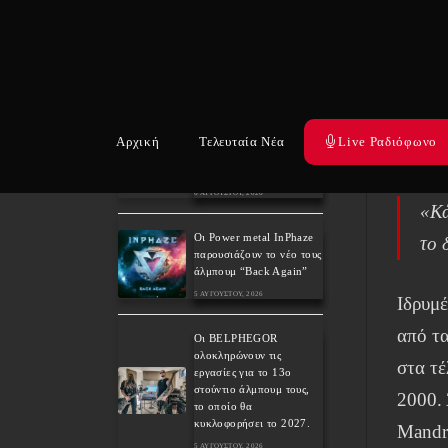
δεκαετ
συμμετοχή του David
Eugene Edwards και
πατρίδ
προαναγγέλλουν το νέο
τους στούντιο άλμπουμ.
διατεθ
6 ΑΥΓΟΎΣΤΟΥ, 2026
(CET)
The Gathering: Η αέναη
μεταμόρφωση των
Αρχική
Τελευταία Νέα
Live Ραδιόφωνο
Οι ED
Ολλανδών πρωτοπόρων
του ατμοσφαιρικού ήχου
6 ΑΥΓΟΎΣΤΟΥ, 2026
«Κά
Οι Power metal InPhaze
το 
παρουσιάζουν το νέο τους
άλμπουμ “Back Again”
5 ΑΥΓΟΎΣΤΟΥ, 2026
Ιδρυμ
από τ
Οι BELPHEGOR
ολοκληρώνουν τις
στα τέ
εργασίες για το 13ο
στούντιο άλμπουμ τους,
2000. 
το οποίο θα
κυκλοφορήσει το 2027.
Mandra
5 ΑΥΓΟΎΣΤΟΥ, 2026