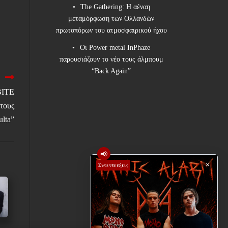
The Gathering: Η αέναη
μεταμόρφωση των Ολλανδών
πρωτοπόρων του ατμοσφαιρικού ήχου
Οι Power metal InPhaze
παρουσιάζουν το νέο τους άλμπουμ
“Back Again”
BITE
τους
ulta”
📢
×
Συνεντεύξεις