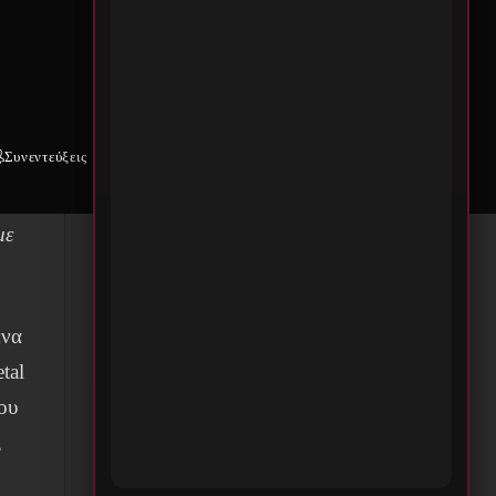
Συνεντεύξεις
Weekly War
Επικοινωνία
με
ένα
tal
ου
,