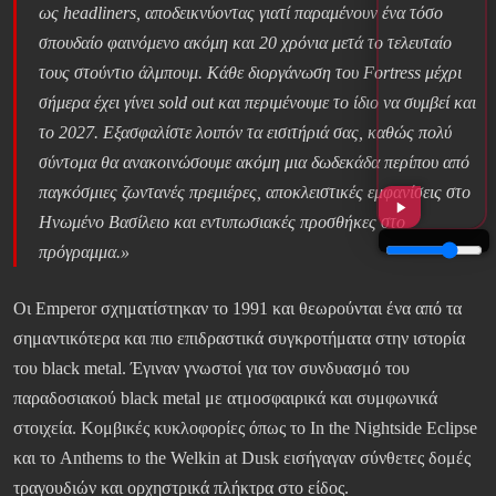
ως headliners, αποδεικνύοντας γιατί παραμένουν ένα τόσο
σπουδαίο φαινόμενο ακόμη και 20 χρόνια μετά το τελευταίο
τους στούντιο άλμπουμ. Κάθε διοργάνωση του Fortress μέχρι
σήμερα έχει γίνει sold out και περιμένουμε το ίδιο να συμβεί και
το 2027. Εξασφαλίστε λοιπόν τα εισιτήριά σας, καθώς πολύ
σύντομα θα ανακοινώσουμε ακόμη μια δωδεκάδα περίπου από
παγκόσμιες ζωντανές πρεμιέρες, αποκλειστικές εμφανίσεις στο
Ηνωμένο Βασίλειο και εντυπωσιακές προσθήκες στο
πρόγραμμα.»
Οι Emperor σχηματίστηκαν το 1991 και θεωρούνται ένα από τα
σημαντικότερα και πιο επιδραστικά συγκροτήματα στην ιστορία
του black metal. Έγιναν γνωστοί για τον συνδυασμό του
παραδοσιακού black metal με ατμοσφαιρικά και συμφωνικά
στοιχεία. Κομβικές κυκλοφορίες όπως το In the Nightside Eclipse
και το Anthems to the Welkin at Dusk εισήγαγαν σύνθετες δομές
τραγουδιών και ορχηστρικά πλήκτρα στο είδος.