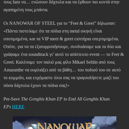
τους fans να… ενώσουν δάχτυλα και να έρθουν πιο κοντά στην
αγαπημένη τους μπάντα.
Οι NANOWAR OF STEEL για το “Feet & Greet” δήλωσαν:
«Πάντα πιστεύαμε ότι τα πόδια στη metal σκηνή είναι
υποτιμημένα, και τα VIP meet & greet εισιτήρια υπερτιμημένα.
Οπότε, για να τα εξισορροπήσουμε, συνδυάσαμε και τα δύο και
γράψαμε ένα soundtrack γι’ αυτό το απίστευτο event — το Feet &
Greet. Καλέσαμε τον παλιό μας φίλο Mikael Sehlin από τους
Amaranthe να ουρλιάξει από τα βάθη… του ποδιού του σε αυτό
το κομμάτι, και ευχόμαστε όλοι σας να τραγουδήσετε μαζί του
πόσα δάχτυλα έχουν τα πόδια σας!»
Pre-Save
The Genghis Khan EP to End All Genghis Khan
EPs
HERE