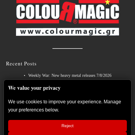
Recent Posts
Weekly War: New heavy metal releases 7/8/2026
Hills of Rock 2026 – Day 3: An Ideal Finale with Paradise Lost,
We value your privacy
Nevermore and Lamb of God
We use cookies to improve your experience. Manage
German Symphonic Metal Icons XANDRIA Presents New Album’s
your preferences below.
Title Track
Wayfarer Release New Song feat. David Eugene Edwards and Tease
Reject
New Studio Album