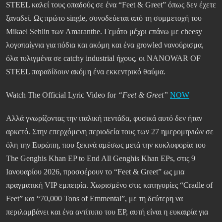
STEEL καλεί τους οπαδούς σε ένα “Feet & Greet” όπως δεν έχετε
ξαναδεί. Ως πρώτο single, συνοδεύεται από τη συμμετοχή του
Mikael Sehlin των Amaranthe. Γεμάτο μέχρι επάνω με cheesy
λογοπαίγνια για πόδια και ακόμη και ένα growled νανούρισμα,
όλα τυλιγμένα σε catchy industrial ήχους, οι NANOWAR OF
STEEL παραδίδουν ακόμη ένα εκκεντρικό θαύμα.
Watch The Official Lyric Video for
“Feet & Greet”
NOW
Αλλά γνωρίζοντας την ιταλική πεντάδα, φυσικά αυτό δεν ήταν
αρκετό. Στην επερχόμενη περιοδεία τους των 27 ημερομηνιών σε
όλη την Ευρώπη, που ξεκινά αμέσως μετά την κυκλοφορία του
The Genghis Khan EP to End All Genghis Khan EPs, στις 9
Ιανουαρίου 2026, προσφέρουν το “Feet & Greet” ως μια
πραγματική VIP εμπειρία. Χωρισμένο στις κατηγορίες “Cradle of
Feet” και “70,000 Tons of Emmental”, με τη δεύτερη να
περιλαμβάνει και ένα αντίτυπο του EP, αυτή είναι η ευκαιρία για