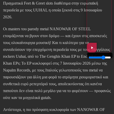
Πραγματικά Feet & Greet slots διαθέσιμα στην ευρωπαϊκή
περιοδεία με τους UUHAI, η οποία ξεκινά στις 9 Ιανουαρίου
2026.
Οι masters του parody metal NANOWAR OF STEEL
ετοιμάζονται να βγουν στον δρόμο — και έχουν στις αποσκευές
τους ολοκαίνουργια μουσική! Και τι καλύτερο για να
συνοδεύσουν την επερχόμενη περιοδεία τους με τους Μογγόλους
rockers Uuhai, από το The Genghis Khan EP to End All Genghis
Khan EPs; Το EP κυκλοφορεί στις 7 Ιανουαρίου 2026 μέσω της
Napalm Records, με τους Ιταλούς γελωτοποιούς του metal να
παρουσιάζουν για άλλη μια φορά το ατρόμητα χιουμοριστικό και
συνθετικά ευρύ ρεπερτόριό τους, αποδεικνύοντας ότι κανένα
παπούτσι δεν είναι πολύ μεγάλο για να το φορέσουν — προφανώς
ούτε καν τα μογγολικά gutals.
Αντίστοιχα, η πιο πρόσφατη κυκλοφορία των NANOWAR OF