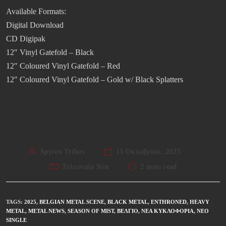
Available Formats:
Digital Download
CD Digipak
12″ Vinyl Gatefold – Black
12″ Coloured Vinyl Gatefold – Red
12″ Coloured Vinyl Gatefold – Gold w/ Black Splatters
Spyros Tribos
15 Οκτωβρίου, 2025
Τελευταία Νέα
2 mins read
TAGS
:
2025
,
BELGIAN METAL SCENE
,
BLACK METAL
,
ENTHRONED
,
HEAVY
METAL
,
METAL NEWS
,
SEASON OF MIST
,
ΒΈΛΓΙΟ
,
ΝΈΑ ΚΥΚΛΟΦΟΡΊΑ
,
ΝΈΟ
SINGLE