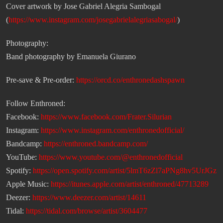
Cover artwork by Jose Gabriel Alegria Sambogal
(
https://www.instagram.com/josegabrielalegriasabogal/
)
Photography:
Band photography by Emanuela Giurano
Pre-save & Pre-order:
https://orcd.co/enthronedashspawn
Follow Enthroned:
Facebook:
https://www.facebook.com/Frater.Silurian
Instagram:
https://www.instagram.com/enthronedofficial/
Bandcamp:
https://enthroned.bandcamp.com/
YouTube:
https://www.youtube.com/@enthronedofficial
Spotify:
https://open.spotify.com/artist/5lmT6zZl7aPNg8hv5UrJGz
Apple Music:
https://itunes.apple.com/artist/enthroned/47713289
Deezer:
https://www.deezer.com/artist/14611
Tidal:
https://tidal.com/browse/artist/3604477