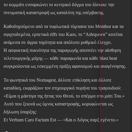
το κομμάτι ενσαρκώνει το κεντρικό δόγμα του δίσκου: την
πνευματική καταστροφή ως καταλύτη της υπέρβασης.
Καθοδηγούμενο από τα τυφλωτικά τύμπανα του Menthor και τα
σφιχτοδεμένα, ερπετικά riffs του Kaos, το “Ashspawn” κινείται
ανάμεσα σε άγρια ταχύτητα και απόλυτο ρυθμικό έλεγχο.
Η ασφυκτική πυκνότητα της παραγωγής αποπνέει την αίσθηση
τελετουργικής μάχης — κάθε παραφωνία και κάθε blast beat
συγκρούονται ως εσκεμμένη πράξη αφανισμού και αναγέννησης.
Τα φωνητικά του Nornagest, άλλοτε επίκληση και άλλοτε
καταδίκη, εκφράζουν τον στιχουργικό πυρήνα του τραγουδιού:
«Είμαι η μάστιγα της ήττας του Θεού, το σπέρμα στο μάτι Του.»
Αυτό που ξεκινά ως ύμνος καταστροφής, κορυφώνεται ως
δήλωση ύπαρξης:
Et Verbum Caro Factum Est — «Και ο Λόγος σαρξ εγένετο.»