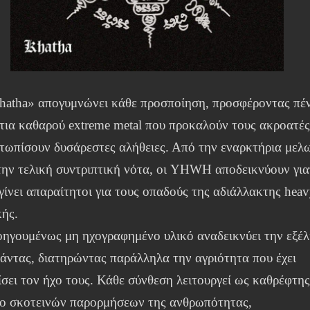
hatha» απογυμνώνει κάθε προσποίηση, προσφέροντας πέ
τια καθαρού extreme metal που προκαλούν τους ακροατές
ετωπίσουν δυσάρεστες αλήθειες. Από την εναρκτήρια μελ
την τελική συντριπτική νότα, οι YHWH αποδεικνύουν για
γίνει απαραίτητοι για τους οπαδούς της αδιάλλακτης hea
κής.
οηγουμένως μη ηχογραφημένο υλικό αναδεικνύει την εξέλ
άντας, διατηρώντας παράλληλα την αγριότητα που έχει
σει τον ήχο τους. Κάθε σύνθεση λειτουργεί ως καθρέφτη
ιο σκοτεινών παρορμήσεων της ανθρωπότητας,