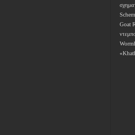
σχηματ
Schem
Goat R
ντεμπ
Wormh
«Khath