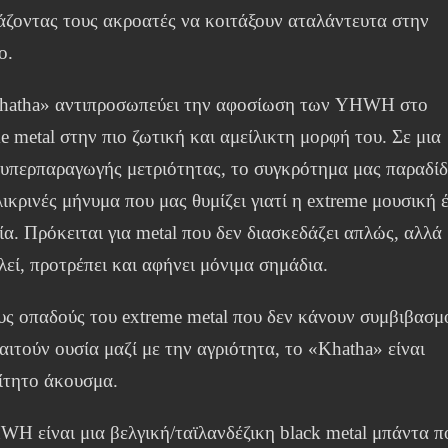
άζοντας τους ακροατές να κοιτάξουν αταλάντευτα στην
ο.
hatha» αντιπροσωπεύει την αφοσίωση των YHWH στο
e metal στην πιο ζωτική και αμείλικτη μορφή του. Σε μια
 υπερπαραγωγής μετριότητας, το συγκρότημα μας παραδίδ
λικρινές μήνυμα που μας θυμίζει γιατί η extreme μουσική έ
α. Πρόκειται για metal που δεν διασκεδάζει απλώς, αλλά
εί, προτρέπει και αφήνει μόνιμα σημάδια.
υς οπαδούς του extreme metal που δεν κάνουν συμβιβασμ
αιτούν ουσία μαζί με την αγριότητα, το «Khatha» είναι
ίτητο άκουσμα.
H είναι μια βελγική/ταϊλανδέζικη black metal μπάντα π