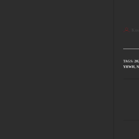
Kos
TAGS
:
20
YHWH
,
Ν