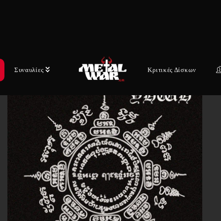
 και τις πιο σκοτεινές γωνιές του μύθου και του νου. Με
τη ένταση, οι YHWH εκφράζουν μια θέση που αρνείται τ
ασμούς, ενισχύοντας τη θέση τους ως μία από τις πιο
ς και προκλητικές δυνάμεις του σύγχρονου extreme metal
Συναυλίες
Κριτικές Δίσκων