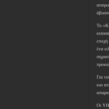
αναγκ
άβυσσ
Το «K
extrem
εποχή
ένα ει
σημασί
προκαλ
Για το
και απ
απαρα
Οι YHW