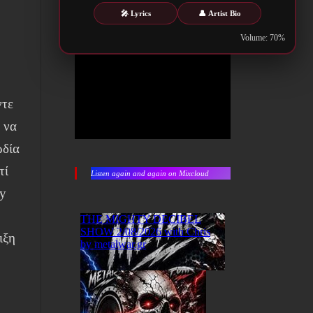
🎤 Lyrics
👤 Artist Bio
Volume: 70%
ντε
 να
ωδία
τί
Listen again and again on Mixcloud
vy
ιξη
ς