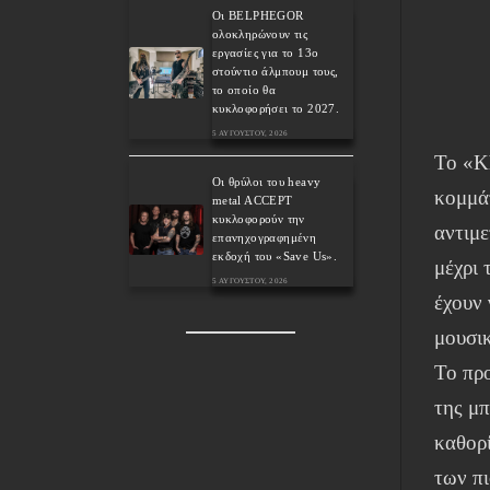
Οι BELPHEGOR
ολοκληρώνουν τις
εργασίες για το 13ο
στούντιο άλμπουμ τους,
το οποίο θα
κυκλοφορήσει το 2027.
5 ΑΥΓΟΎΣΤΟΥ, 2026
Το «K
Οι θρύλοι του heavy
κομμά
metal ACCEPT
κυκλοφορούν την
αντιμ
επανηχογραφημένη
εκδοχή του «Save Us».
μέχρι 
5 ΑΥΓΟΎΣΤΟΥ, 2026
έχουν 
μουσι
Το πρ
της μπ
καθορί
των π