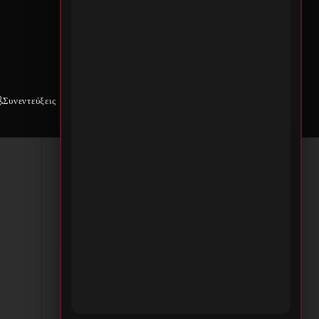
ους
.
Συνεντεύξεις
Weekly War
Επικοινωνία