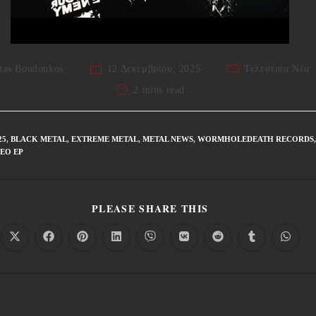
tas Boudoukos
12 Δεκεμβρίου, 2025
Τελευταία Νέα
2 mins read
25
,
BLACK METAL
,
EXTREME METAL
,
METAL NEWS
,
WORMHOLEDEATH RECORDS
ΈΟ EP
PLEASE SHARE THIS