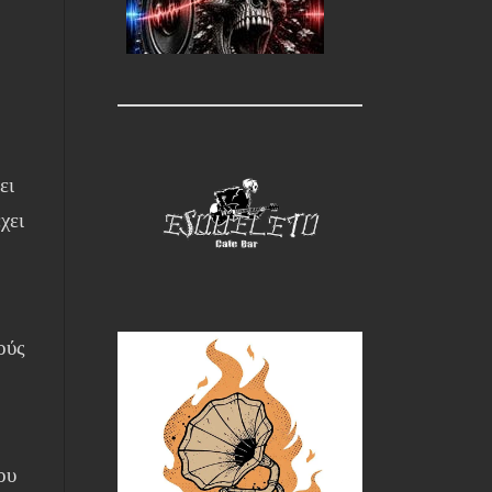
ει
χει
ούς
ου