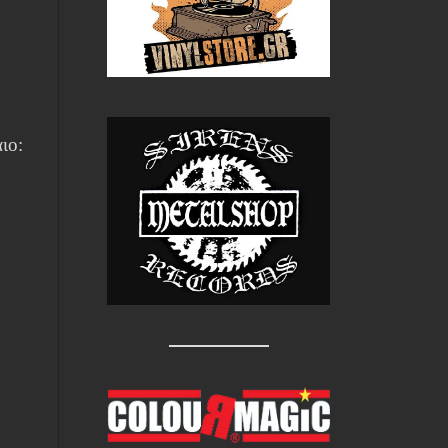
.
ιο: