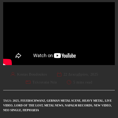
Kostas Boudoukos
22 Δεκεμβρίου, 2025
Τελευταία Νέα
5 mins read
TAGS
:
2025
,
FEUERSCHWANZ
,
GERMAN METAL SCENE
,
HEAVY METAL
,
LIVE
VIDEO
,
LORD OF THE LOST
,
METAL NEWS
,
NAPALM RECORDS
,
NEW VIDEO
,
ΝΈΟ SINGLE
,
ΠΕΡΙΟΔΕΊΑ