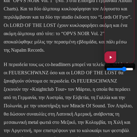
και “OPVS NOIR Vol. 1” (Νο. 3 στα Επίσημα Γερμανικά Album
Charts). Και τα δύο άλμπουμ κυκλοφόρησαν τον Αύγουστο και
περιλάμβαναν και τα δύο την studio έκδοση του “Lords Of Fyre”.
Οι LORD OF THE LOST έχουν κυκλοφορήσει ακόμη και ένα
ακόμη άλμπουμ από τότε: το “OPVS NOIR Vol. 2”
αποκαλύφθηκε μόλις την περασμένη εβδομάδα, και πάλι μέσω
της Napalm Records.
Η περιοδεία τους ως co-headliners μπορεί να τελείωσε, αλλά τόσο
οι FEUERSCHWANZ όσο και οι LORD OF THE LOST θα
ξαναβγούν σύντομα σε περιοδεία. Οι FEUERSCHWANZ
ξεκινούν την «Knightclub Tour» τον Μάρτιο, η οποία θα περάσει
από τη Γερμανία, την Αυστρία, την Ελβετία, τη Γαλλία και την
Πολωνία, με την υποστήριξη των Miracle Of Sound. Τον Απρίλιο,
θα δώσουν συναυλίες στη Λατινική Αμερική, ανάβοντας τη
μεσαιωνική metal φωτιά στο Μεξικό, την Κολομβία, τη Χιλή και
την Αργεντινή, πριν επιστρέψουν για το καλοκαίρι των φεστιβάλ