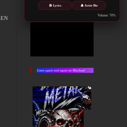
🎤 Lyrics
👤 Artist Bio
Volume: 70%
WEEN
Listen again and again on Mixcloud