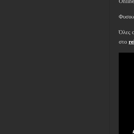
Online
Φυσικ
Όλες ο
στο
re