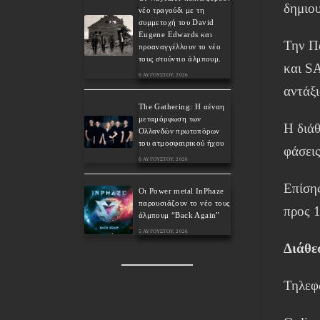
δημιου
νέο τραγούδι με τη
συμμετοχή του David
Eugene Edwards και
Την Π
προαναγγέλλουν το νέο
τους στούντιο άλμπουμ.
και S
6 ΑΥΓΟΎΣΤΟΥ, 2026
αντάξι
The Gathering: Η αέναη
μεταμόρφωση των
Η διάθ
Ολλανδών πρωτοπόρων
του ατμοσφαιρικού ήχου
φάσει
6 ΑΥΓΟΎΣΤΟΥ, 2026
Επίσης
Οι Power metal InPhaze
παρουσιάζουν το νέο τους
προς 
άλμπουμ “Back Again”
5 ΑΥΓΟΎΣΤΟΥ, 2026
Διάθε
Τηλεφ