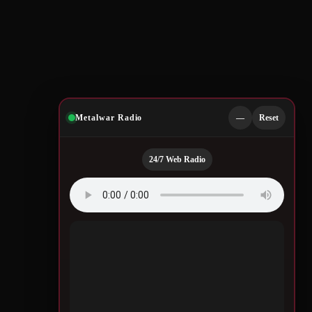
Metalwar Radio
—
Reset
24/7 Web Radio
ow
se
Quotes by Legendary