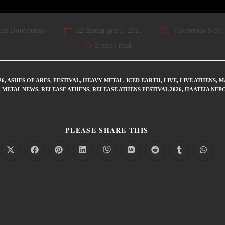
tas Boudoukos
22 Δεκεμβρίου, 2025
Τελευταία Νέα
2 mins read
26
,
ASHES OF ARES
,
FESTIVAL
,
HEAVY METAL
,
ICED EARTH
,
LIVE
,
LIVE ATHENS
,
M
,
METAL NEWS
,
RELEASE ATHENS
,
RELEASE ATHENS FESTIVAL 2026
,
ΠΛΑΤΕΊΑ ΝΕΡ
PLEASE SHARE THIS