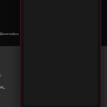
Συνεντεύξεις
Weekly War
Επικοινωνία
ams
.
υς,
,