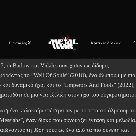
EVERMORE. Το συγκρότημα γεννήθηκε από την κοινή
πιθυμία να δημιουργήσουν έναν ήχο που αντανακλά τις
ικές τους επιρροές και το καλλιτεχνικό τους όραμα.
ώνυμο ντεμπούτο τους κυκλοφόρησε το 2013 και κέρδισε
Συναυλίες
Κριτικές Δίσκων
το κοινό στις ΗΠΑ και την Ευρώπη με τις εκρηκτικές
νές τους εμφανίσεις. Μετά την αποχώρηση του Van Willi
7, οι Barlow και Vidales συνέχισαν ως δίδυμο,
ορώντας το “Well Of Souls” (2018), ένα άλμπουμ με πιο
 και δυναμικό ήχο, και το “Emperors And Fools” (2022),
ματοδότησε μια νέα εξέλιξη στον ήχο του συγκροτήματος
ρασμένο καλοκαίρι επέστρεψαν με το τέταρτο άλμπουμ το
essiahs”, έναν δίσκο που συνδυάζει ένταση και μελωδία
αιώνοντας τη θέση τους ως ένα από τα πιο συνεπή και