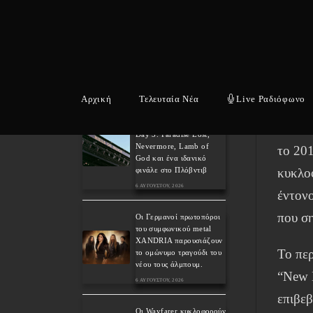
των N
7 ΑΥΓΟΎΣΤΟΥ, 2026
τους ε
Weekly War: Νέες heavy
προσωπ
metal κυκλοφορίες
7/8/2026
Το ομ
7 ΑΥΓΟΎΣΤΟΥ, 2026
Αρχική
Τελευταία Νέα
Live Ραδιόφωνο
άμεσα 
Ανταπόκριση: Hills Of
Rock 2026, Plovdiv BG –
ζωντα
Day 3. Paradise Lost,
Nevermore, Lamb of
το 201
God και ένα ιδανικό
κυκλοφ
φινάλε στο Πλόβντιβ
6 ΑΥΓΟΎΣΤΟΥ, 2026
έντονο
που ση
Οι Γερμανοί πρωτοπόροι
του συμφωνικού metal
XANDRIA παρουσιάζουν
Το πε
το ομώνυμο τραγούδι του
νέου τους άλμπουμ.
“New M
6 ΑΥΓΟΎΣΤΟΥ, 2026
επιβεβ
Οι Wayfarer κυκλοφορούν