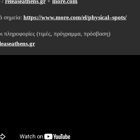
 /
releaseathens
.
gr
+
more
.com
ά σημεία:
https
://
www
.
more
.
com
/
el
/
physical
–
spots/
ι πληροφορίες (τιμές, πρόγραμμα, πρόσβαση)
leaseathens.gr