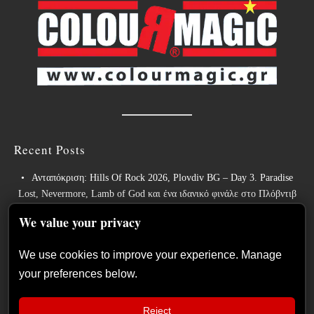
Recent Posts
Ανταπόκριση: Hills Of Rock 2026, Plovdiv BG – Day 3. Paradise
Lost, Nevermore, Lamb of God και ένα ιδανικό φινάλε στο Πλόβντιβ
Οι Γερμανοί πρωτοπόροι του συμφωνικού metal XANDRIA
We value your privacy
παρουσιάζουν το ομώνυμο τραγούδι του νέου τους άλμπουμ.
We use cookies to improve your experience. Manage
Οι Wayfarer κυκλοφορούν νέο τραγούδι με τη συμμετοχή του David
your preferences below.
Eugene Edwards και προαναγγέλλουν το νέο τους στούντιο άλμπουμ.
The Gathering: Η αέναη μεταμόρφωση των Ολλανδών πρωτοπόρων
Reject
του ατμοσφαιρικού ήχου