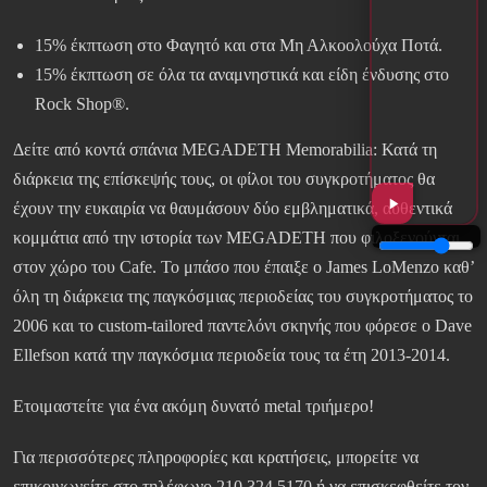
15% έκπτωση στο Φαγητό και στα Μη Αλκοολούχα Ποτά.
15% έκπτωση σε όλα τα αναμνηστικά και είδη ένδυσης στο
Rock Shop®.
Δείτε από κοντά σπάνια MEGADETH Memorabilia: Κατά τη
διάρκεια της επίσκεψής τους, οι φίλοι του συγκροτήματος θα
έχουν την ευκαιρία να θαυμάσουν δύο εμβληματικά, αυθεντικά
κομμάτια από την ιστορία των MEGADETH που φιλοξενούνται
στον χώρο του Cafe. Το μπάσο που έπαιξε ο James LoMenzo καθ’
όλη τη διάρκεια της παγκόσμιας περιοδείας του συγκροτήματος το
2006 και το custom-tailored παντελόνι σκηνής που φόρεσε ο Dave
Ellefson κατά την παγκόσμια περιοδεία τους τα έτη 2013-2014.
Ετοιμαστείτε για ένα ακόμη δυνατό metal τριήμερο!
Για περισσότερες πληροφορίες και κρατήσεις, μπορείτε να
επικοινωνείτε στο τηλέφωνο 210 324 5170 ή να επισκεφθείτε τον