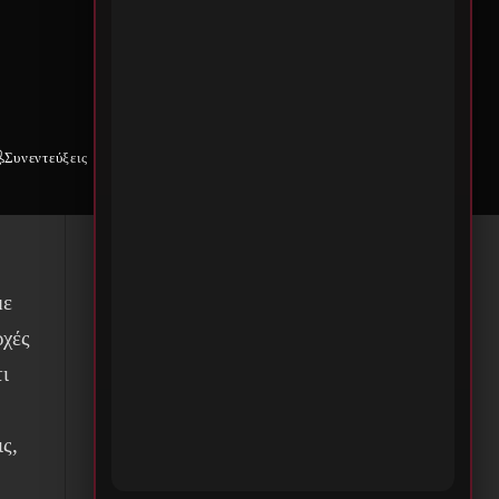
αι
Συνεντεύξεις
Weekly War
Επικοινωνία
με
ρχές
τι
η
ς,