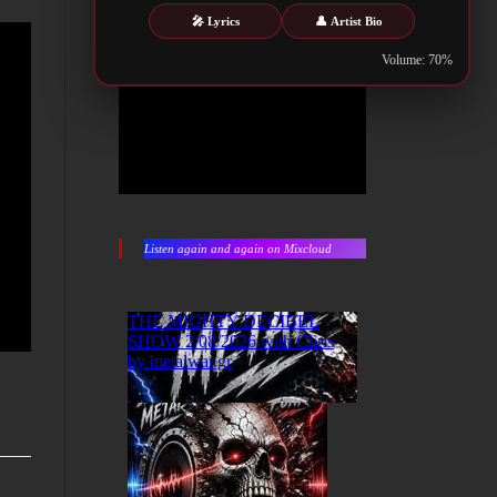
🎤 Lyrics
👤 Artist Bio
Volume: 70%
Listen again and again on Mixcloud