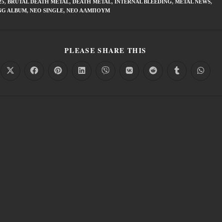
25
,
BRUTAL DEATH METAL
,
DEATH METAL
,
INTERNAL BLEEDING
,
METAL NEWS
,
NG ALBUM
,
ΝΈΟ SINGLE
,
ΝΈΟ ΆΛΜΠΟΥΜ
PLEASE SHARE THIS