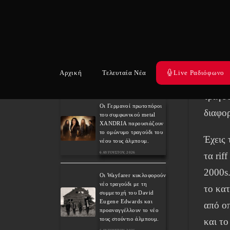
κιθαρί
7 ΑΥΓΟΎΣΤΟΥ, 2026
Ανταπόκριση: Hills Of
“Σχεδό
Rock 2026, Plovdiv BG –
τραγου
Day 3. Paradise Lost,
Nevermore, Lamb of
εκδικη
God και ένα ιδανικό
φινάλε στο Πλόβντιβ
Αρχική
Τελευταία Νέα
Live Ραδιόφωνο
το τέλ
6 ΑΥΓΟΎΣΤΟΥ, 2026
τραγο
Οι Γερμανοί πρωτοπόροι
διαφορ
του συμφωνικού metal
XANDRIA παρουσιάζουν
το ομώνυμο τραγούδι του
Έχεις 
νέου τους άλμπουμ.
τα rif
6 ΑΥΓΟΎΣΤΟΥ, 2026
2000s.
Οι Wayfarer κυκλοφορούν
νέο τραγούδι με τη
το κατ
συμμετοχή του David
Eugene Edwards και
από ο
προαναγγέλλουν το νέο
τους στούντιο άλμπουμ.
και το