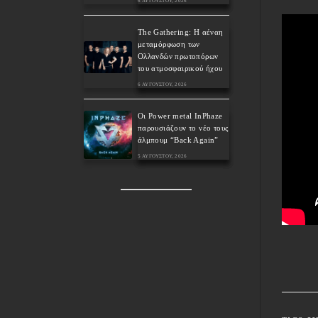
6 ΑΥΓΟΎΣΤΟΥ, 2026
The Gathering: Η αέναη
μεταμόρφωση των
Ολλανδών πρωτοπόρων
του ατμοσφαιρικού ήχου
6 ΑΥΓΟΎΣΤΟΥ, 2026
Οι Power metal InPhaze
παρουσιάζουν το νέο τους
άλμπουμ “Back Again”
5 ΑΥΓΟΎΣΤΟΥ, 2026