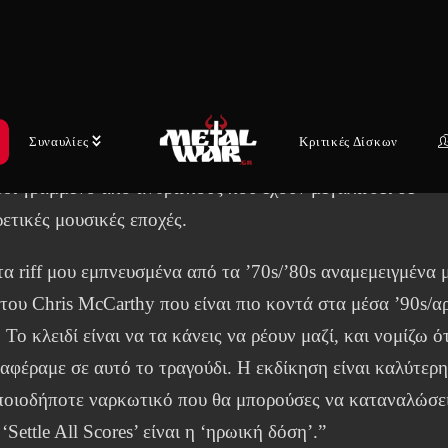
στας Chris Pervelis δήλωσε:
ν όλοι μπορούν να ταυτιστούν με τους στίχους αυτού του
διού. Σίγουρα έχουν υπάρξει στιγμές που θέλατε να
θείτε όσους σας έχουν αδικήσει. Το ‘Settle All Scores’ είν
Συναυλίες
Κριτικές Δίσκων
ειο soundtrack για την εκδίκησή σας. Είναι ένα δυναμικό
ύδι γραμμένο από ανθρώπους που έχουν μεγαλώσει σε
ετικές μουσικές εποχές.
τα riff μου εμπνευσμένα από τα ’70s/’80s αναμεμειγμένα 
f του Chris McCarthy που είναι πιο κοντά στα μέσα ’90s/α
 Το κλειδί είναι να τα κάνεις να ρέουν μαζί, και νομίζω ό
αφέραμε σε αυτό το τραγούδι. Η εκδίκηση είναι καλύτερ
ποιοδήποτε ναρκωτικό που θα μπορούσες να καταναλώσει
 ‘Settle All Scores’ είναι η ‘ηρωική δόση’.”