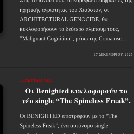
Στις 16 Ιανουαρίου, οι κορυφαίοι εκφραστές της
ηχητικής αγριότητας του Χιούστον, οι
ARCHITECTURAL GENOCIDE, θα
κυκλοφορήσουν το δεύτερο άλμπουμ τους,
"Malignant Cognition", μέσω της Comatose…
17 ΔΕΚΕΜΒΡΊΟΥ, 2025
ΤΕΛΕΥΤΑΊΑ ΝΈΑ
Οι Benighted κυκλοφορούν το
νέο single “The Spineless Freak”.
Οι BENIGHTED επιστρέφουν με το “The
Spineless Freak”, ένα αυτόνομο single