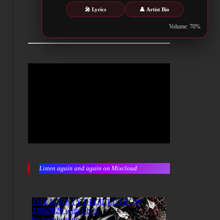
🎤 Lyrics
👤 Artist Bio
Volume: 70%
Listen again and again on Mixcloud