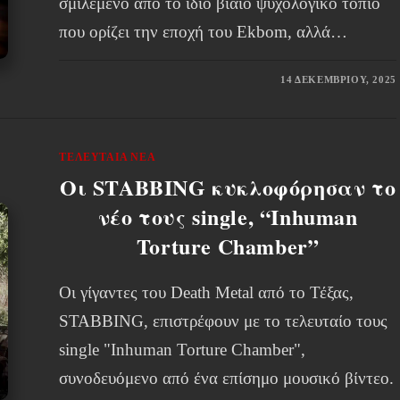
σμιλεμένο από το ίδιο βίαιο ψυχολογικό τοπίο
που ορίζει την εποχή του Ekbom, αλλά…
14 ΔΕΚΕΜΒΡΊΟΥ, 2025
ΤΕΛΕΥΤΑΊΑ ΝΈΑ
Οι STABBING κυκλοφόρησαν το
νέο τους single, “Inhuman
Torture Chamber”
Οι γίγαντες του Death Metal από το Τέξας,
STABBING, επιστρέφουν με το τελευταίο τους
single "Inhuman Torture Chamber",
συνοδευόμενο από ένα επίσημο μουσικό βίντεο.