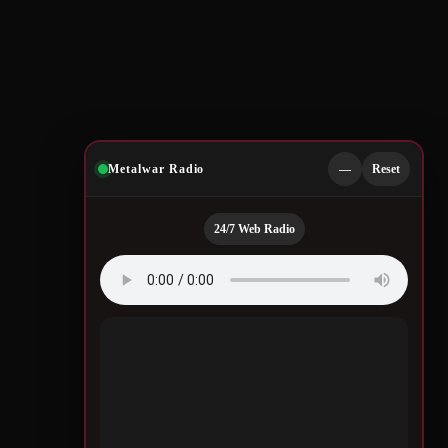
Metalwar Radio
—
Reset
24/7 Web Radio
Quotes by Legendary
Musicians