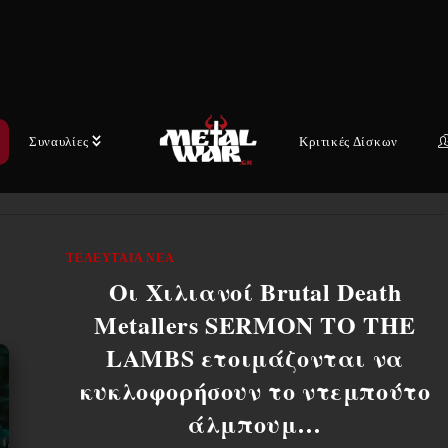
Οι Ινδονήσιοι εκπρόσωποι του αδυσώπητου και
ακραίου brutal death metal, οι Vertiginous,
άρχισαν να γίνονται γνωστοί στην παγκόσμια
underground σκηνή του ακραίου ήχου με το…
Συναυλίες
Κριτικές Δίσκων
2 ΙΟΥΝΊΟΥ, 2026
ΤΕΛΕΥΤΑΊΑ ΝΈΑ
Οι Χιλιανοί Brutal Death
Metallers SERMON TO THE
LAMBS ετοιμάζονται να
κυκλοφορήσουν το ντεμπούτο
άλμπουμ…