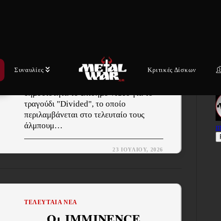
κυκλοφόρησαν το νέο
τους video για το
“Divided” και ξεκινούν
την Ευρωπαϊκή…
Συναυλίες
Κριτικές Δίσκων
Οι πρωτοπόροι του New York hardcore,
AGNOSTIC FRONT, έδωσαν στη
δημοσιότητα το επίσημο video για το
τραγούδι "Divided", το οποίο
περιλαμβάνεται στο τελευταίο τους
άλμπουμ…
23 ΙΟΥΛΊΟΥ, 2026
ΤΕΛΕΥΤΑΊΑ ΝΈΑ
Οι IMMINENCE