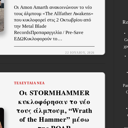
Οι Amon Amarth ανακοινώνουν το νέο
τους άλμπουμ «The Allfather Awakens»
που κυκλοφορεί στις 2 Οκτωβρίου από
Re
την Metal Blade
RecordsΠροπαραγγελία / Pre-Save
ΕΔΩΚυκλοφορούν το…
Go
χρ
22 ΙΟΥΛΊΟΥ, 2026
ΤΕΛΕΥΤΑΊΑ ΝΈΑ
Pa
Οι STORMHAMMER
G
κυκλοφόρησαν το νέο
τους άλμπουμ, “Wrath
of the Hammer” μέσω
της ROAR