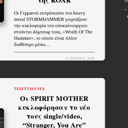
τρ
Οι Γερμανοί εκπρόσωποι του heavy
metal STORMHAMMER γιορτάζουν
την κυκλοφορία του ολοκαίνουργιου
στούντιο άλμπουμ τους, «Wrath Of The
Hammer», το οποίο είναι πλέον
διαθέσιμο μέσω…
22 ΙΟΥΛΊΟΥ, 2026
ΤΕΛΕΥΤΑΊΑ ΝΈΑ
Οι SPIRIT MOTHER
κυκλοφόρησαν το νέο
τους single/video,
“Stranger, You Are”