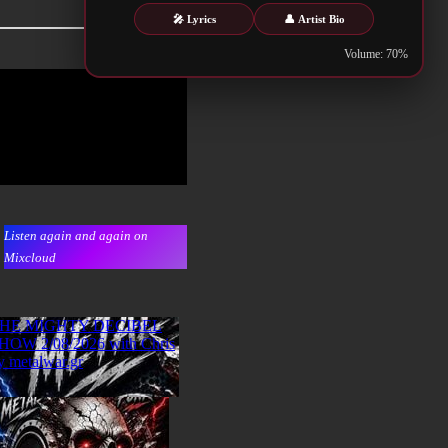
🎤 Lyrics
👤 Artist Bio
Volume: 70%
Listen again and again on
Mixcloud