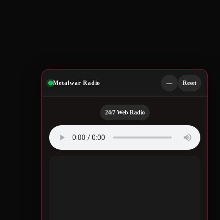
Metalwar Radio
—
Reset
24/7 Web Radio
Quotes by
Legendary
Musicians