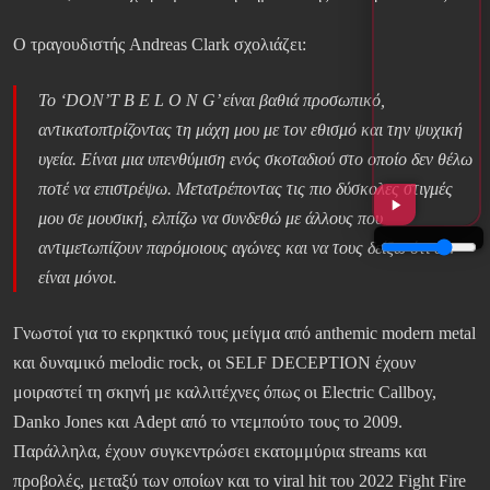
Ο τραγουδιστής Andreas Clark σχολιάζει:
Το ‘DON’T B E L O N G’ είναι βαθιά προσωπικό,
αντικατοπτρίζοντας τη μάχη μου με τον εθισμό και την ψυχική
υγεία. Είναι μια υπενθύμιση ενός σκοταδιού στο οποίο δεν θέλω
ποτέ να επιστρέψω. Μετατρέποντας τις πιο δύσκολες στιγμές
μου σε μουσική, ελπίζω να συνδεθώ με άλλους που
αντιμετωπίζουν παρόμοιους αγώνες και να τους δείξω ότι δεν
είναι μόνοι.
Γνωστοί για το εκρηκτικό τους μείγμα από anthemic modern metal
και δυναμικό melodic rock, οι SELF DECEPTION έχουν
μοιραστεί τη σκηνή με καλλιτέχνες όπως οι Electric Callboy,
Danko Jones και Adept από το ντεμπούτο τους το 2009.
Παράλληλα, έχουν συγκεντρώσει εκατομμύρια streams και
προβολές, μεταξύ των οποίων και το viral hit του 2022 Fight Fire