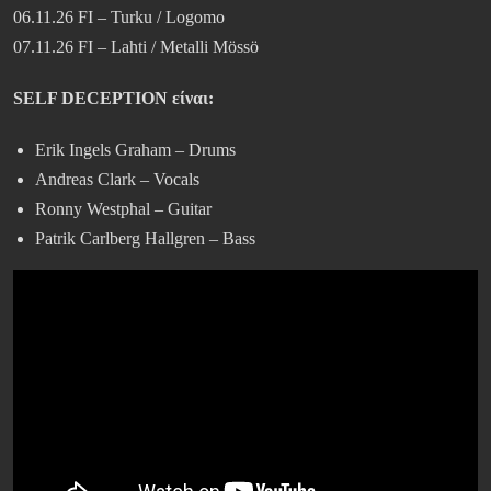
06.11.26 FI – Turku / Logomo
07.11.26 FI – Lahti / Metalli Mössö
SELF DECEPTION είναι:
Erik Ingels Graham – Drums
Andreas Clark – Vocals
Ronny Westphal – Guitar
Patrik Carlberg Hallgren – Bass