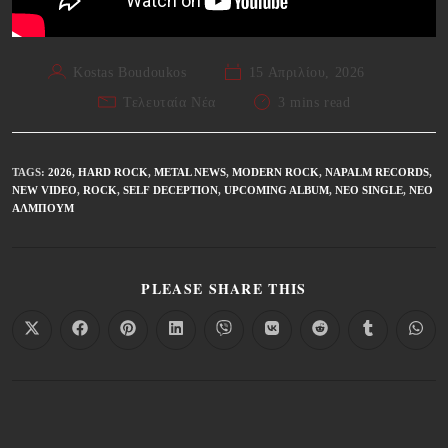
Kostas Boudoukos
15 Απριλίου, 2026
Τελευταία Νέα
3 mins read
TAGS
:
2026
,
HARD ROCK
,
METAL NEWS
,
MODERN ROCK
,
NAPALM RECORDS
,
NEW VIDEO
,
ROCK
,
SELF DECEPTION
,
UPCOMING ALBUM
,
ΝΈΟ SINGLE
,
ΝΈΟ
ΆΛΜΠΟΥΜ
PLEASE SHARE THIS