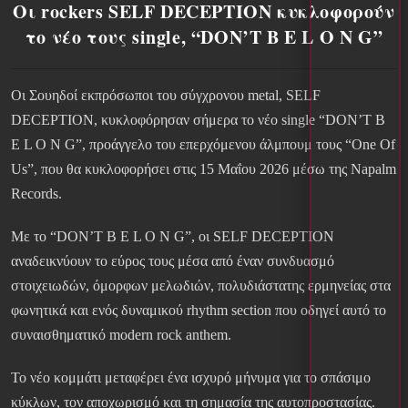
Οι rockers SELF DECEPTION κυκλοφορούν
το νέο τους single, “DON’T B E L O N G”
Οι Σουηδοί εκπρόσωποι του σύγχρονου metal, SELF
DECEPTION, κυκλοφόρησαν σήμερα το νέο single “DON’T B
E L O N G”, προάγγελο του επερχόμενου άλμπουμ τους “One Of
Us”, που θα κυκλοφορήσει στις 15 Μαΐου 2026 μέσω της Napalm
Records.
Με το “DON’T B E L O N G”, οι SELF DECEPTION
αναδεικνύουν το εύρος τους μέσα από έναν συνδυασμό
στοιχειωδών, όμορφων μελωδιών, πολυδιάστατης ερμηνείας στα
φωνητικά και ενός δυναμικού rhythm section που οδηγεί αυτό το
συναισθηματικό modern rock anthem.
Το νέο κομμάτι μεταφέρει ένα ισχυρό μήνυμα για το σπάσιμο
κύκλων, τον αποχωρισμό και τη σημασία της αυτοπροστασίας.