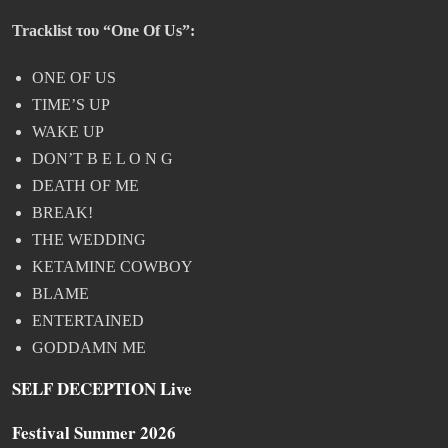
Tracklist του “One Of Us”:
ONE OF US
TIME’S UP
WAKE UP
DON’T B E L O N G
DEATH OF ME
BREAK!
THE WEDDING
KETAMINE COWBOY
BLAME
ENTERTAINED
GODDAMN ME
SELF DECEPTION Live
Festival Summer 2026