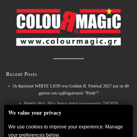
Recent Posts
Οι θρυλικοί WHITE LION στο Golden R. Festival 2027 για τα 40
χρόνια του εμβληματικού “Pride”!
Weekly War: Νέες heavy metal κυκλοφορίες 7/8/2026
We value your privacy
Ανταπόκριση: Hills Of Rock 2026, Plovdiv BG – Day 3. Paradise
Lost, Nevermore, Lamb of God και ένα ιδανικό φινάλε στο Πλόβντιβ
We use cookies to improve your experience. Manage
Οι Γερμανοί πρωτοπόροι του συμφωνικού metal XANDRIA
your preferences below.