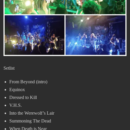
Setlist
From Beyond (intro)
Equinox
Dressed to Kill
V.H.S.
Into the Werewolf’s Lair
Summoning The Dead
When Death is Near