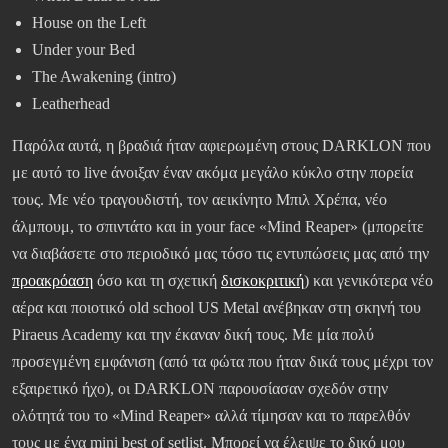
House on the Left
Under your Bed
The Awakening (intro)
Leatherhead
Παρόλα αυτά, η βραδιά ήταν αφιερωμένη στους DARKLON που
με αυτό το live άνοιξαν έναν ακόμα μεγάλο κύκλο στην πορεία
τους. Με νέο τραγουδιστή, τον αεικίνητο Μπιλ Χρέπα, νέο
άλμπουμ, το σπιντάτο και in your face «Mind Reaper» (μπορείτε
να διαβάσετε στο περιοδικό μας τόσο τις εντυπώσεις μας από την
προακρόαση
όσο και τη σχετική
δισκοκριτική
) και γενικότερα νέο
αέρα και ποιοτικό old school US Metal ανέβηκαν στη σκηνή του
Piraeus Academy και την έκαναν δική τους. Με μία πολύ
προσεγμένη εμφάνιση (από τα φώτα που ήταν δικά τους μέχρι τον
εξαιρετικό ήχο), οι DARKLON παρουσίασαν σχεδόν στην
ολότητά του το «Mind Reaper» αλλά τίμησαν και το παρελθόν
τους με ένα mini best of setlist. Μπορεί να έλειψε το δικό μου