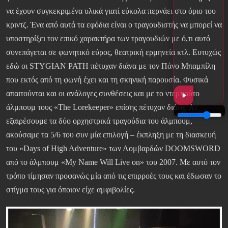
να έχουν συγκεκριμένα υλικά γιατί εύκολα περνάει στο όριο του
κριντζ. Ένα από αυτά τα εφόδια είναι ο τραγουδιστής να μπορεί να
υποστηρίξει τον επικό χαρακτήρα των τραγουδιών με ό,τι αυτό
συνεπάγεται σε φωνητικό εύρος, θεατρική ερμηνεία κτλ. Ευτυχώς
εδώ οι STYGIAN PATH πέτυχαν διάνα με τον Πάνο Μπαμπίλη
που εκτός από τη φωνή έχει και τη σκηνική παρουσία. Φυσικά
απαιτούνται και οι ανάλογες συνθέσεις και με το ντεμπούτο
άλμπουμ τους «The Lorekeeper» επίσης πέτυχαν διάνα. Αν
εξαιρέσουμε τα δύο ορχηστρικά τραγούδια του άλμπουμ,
ακούσαμε τα 5/6 του συν μία επιλογή – έκπληξη με τη διασκευή
του «Days of High Adventure» των Λομβαρδών DOOMSWORD
από το άλμπουμ «My Name Will Live on» του 2007. Με αυτό τον
τρόπο τίμησαν προφανώς μία από τις επιρροές τους και έδωσαν το
στίγμα τους για όποιον είχε αμφιβολίες.