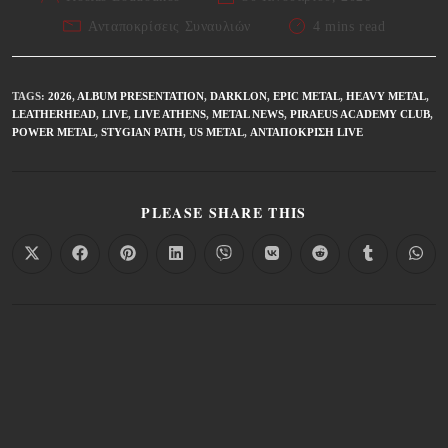
Ανταποκρίσεις Συναυλιών
4 mins read
TAGS
:
2026
,
ALBUM PRESENTATION
,
DARKLON
,
EPIC METAL
,
HEAVY METAL
,
LEATHERHEAD
,
LIVE
,
LIVE ATHENS
,
METAL NEWS
,
PIRAEUS ACADEMY CLUB
,
POWER METAL
,
STYGIAN PATH
,
US METAL
,
ΑΝΤΑΠΌΚΡΙΣΗ LIVE
PLEASE SHARE THIS