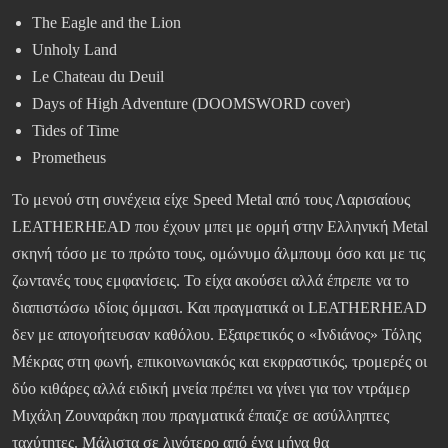
The Eagle and the Lion
Unholy Land
Le Chateau du Deuil
Days of High Adventure (DOOMSWORD cover)
Tides of Time
Prometheus
Το μενού στη συνέχεια είχε Speed Metal από τους Λαρισαίους
LEATHERHEAD που έχουν μπει με ορμή στην Ελληνική Metal
σκηνή τόσο με το πρώτο τους, ομώνυμο άλμπουμ όσο και με τις
ζωντανές τους εμφανίσεις. Το είχα ακούσει αλλά έπρεπε να το
διαπιστώσω ιδίοις όμμασι. Και πραγματικά οι LEATHERHEAD
δεν με απογοήτευσαν καθόλου. Εξαιρετικός ο «Ινδιάνος» Τόλης
Μέκρας στη φωνή, επικοινωνιακός και εκφραστικός, τρομερές οι
δύο κιθάρες αλλά ειδική μνεία πρέπει να γίνει για τον ντράμερ
Μιχάλη Ζουναράκη που πραγματικά έπαιζε σε ασύλληπτες
ταχύτητες. Μάλιστα σε λιγότερο από ένα μήνα θα