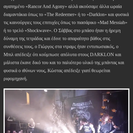
αγαπημένο «Rancor And Agony» αλλά ακούσαμε άλλα ωραία
διαμαντάκια όπως το «The Redeemer» ή το «Darklon» και φυσικά
τις καινούργιες τους επιτυχίες όπως το πιασάρικο «Mad Messiah»
ή το τρελό «Shockwave». Ο Σάββας στο μπάσο ήταν η ήρεμη
δύναμη της τετράδας και έδινε το απαραίτητο βάθος στις
συνθέσεις τους, ο Γιώργος στα ντραμς ήταν εντυπωσιακός, ο
Μπιλ απέδειξε ότι κούμπωσε απόλυτα στους DARKLON και
μάλιστα έκανε δικό του και το παλιότερο υλικό της μπάντας και
φυσικά ο ιθύνων νους, Κώστας απέδειξε γιατί θεωρείται
ριφομηχανή.