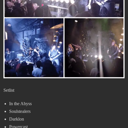
Setlist
In the Abyss
Soulstealers
Darklon
Powercast