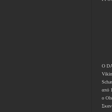
Ο DA
Viki
Schæ
από 
ο Ol
Σκαν