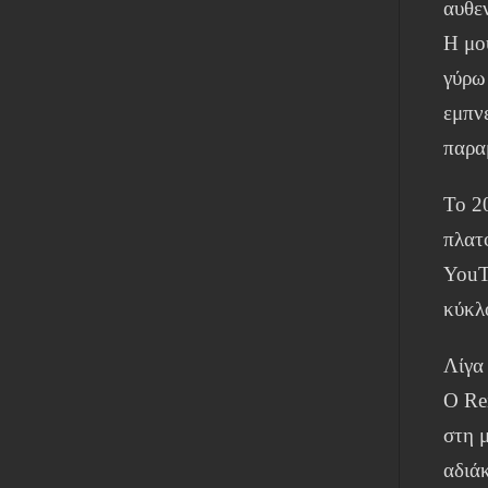
αυθε
Η μο
γύρω
εμπν
παρα
Το 2
πλατ
YouT
κύκλ
Λίγα 
Ο Re
στη μ
αδιά