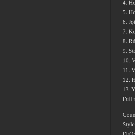
4. He
5. He
6. Jǫ
7. K
8. R
9. St
10. V
11. V
12. H
13. Y
Full 
Coun
Style
FFO: