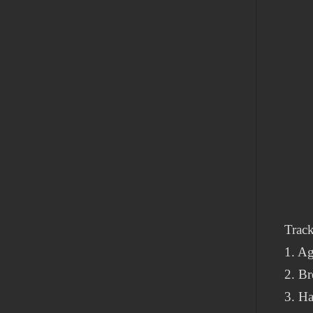
Track
1. A
2. B
3. Ha