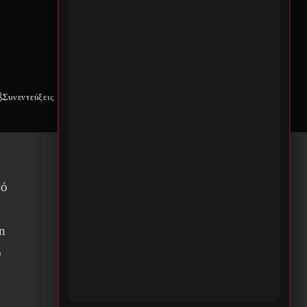
Συνεντεύξεις
Weekly War
Επικοινωνία
αι
πό
n
ό