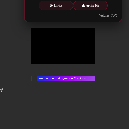
🎤 Lyrics
👤 Artist Bio
Volume: 70%
Listen again and again on Mixcloud
πό