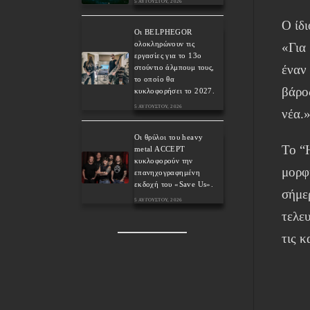
5 ΑΥΓΟΎΣΤΟΥ, 2026
Ο ίδι
Οι BELPHEGOR
ολοκληρώνουν τις
«Για 
εργασίες για το 13ο
έναν
στούντιο άλμπουμ τους,
το οποίο θα
βάρο
κυκλοφορήσει το 2027.
5 ΑΥΓΟΎΣΤΟΥ, 2026
νέα.
Οι θρύλοι του heavy
Το “
metal ACCEPT
κυκλοφορούν την
μορφ
επανηχογραφημένη
εκδοχή του «Save Us».
σήμε
5 ΑΥΓΟΎΣΤΟΥ, 2026
τελε
τις κ