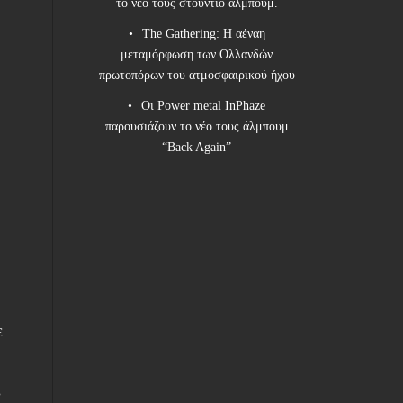
το νέο τους στούντιο άλμπουμ.
The Gathering: Η αέναη
μεταμόρφωση των Ολλανδών
πρωτοπόρων του ατμοσφαιρικού ήχου
Οι Power metal InPhaze
παρουσιάζουν το νέο τους άλμπουμ
“Back Again”
ε
ς