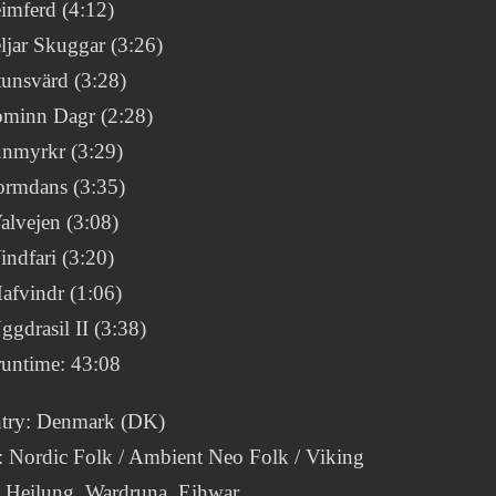
imferd (4:12)
ljar Skuggar (3:26)
tunsvärd (3:28)
ominn Dagr (2:28)
únmyrkr (3:29)
ormdans (3:35)
alvejen (3:08)
indfari (3:20)
afvindr (1:06)
ggdrasil II (3:38)
runtime: 43:08
try: Denmark (DK)
: Nordic Folk / Ambient Neo Folk / Viking
 Heilung, Wardruna, Eihwar