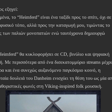
ος εξηγεί:
μένα, το “Heimferd” είναι ένα ταξίδι προς το σπίτι, όχι σε
 φυσικό τόπο, αλλά προς την καταγωγή μου, τιμώντας το
ς των παλιών μονοπατιών ενώ ταυτόχρονα δημιουργώ
»
Heimferd” θα κυκλοφορήσει σε CD, βινύλιο και ψηφιακή
ή. Με περισσότερα από ένα δισεκατομμύριο streams μέχρι
ρα και ένα συνεχώς αυξανόμενο παγκόσμιο κοινό, η
υταία δουλειά του Danheim ενισχύει τη θέση του ως μία α
αθοριστικές φωνές στη Viking-inspired folk μουσική.