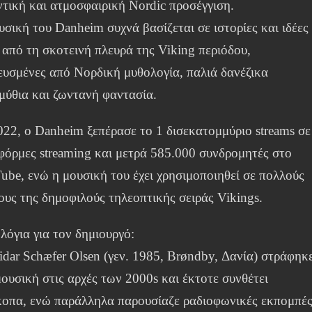
ντική και ατμοσφαιρική Nordic προσέγγιση.
υσική του Danheim συχνά βασίζεται σε ιστορίες και ιδέες
 από τη σκοτεινή πλευρά της Viking περιόδου,
ευσμένες από Νορδική μυθολογία, παλιά δανέζικα
μύθια και ζωντανή φαντασία.
022, ο Danheim ξεπέρασε το 1 δισεκατομμύριο streams σε
φόρμες streaming και μετρά 585.000 συνδρομητές στο
ube, ενώ η μουσική του έχει χρησιμοποιηθεί σε πολλούς
ους της δημοφιλούς τηλεοπτικής σειράς Vikings.
λόγια για τον δημιουργό:
idar Schæfer Olsen (γεν. 1985, Brøndby, Δανία) στράφηκ
ουσική στις αρχές των 2000s και έκτοτε συνθέτει
κοπα, ενώ παράλληλα παρουσίαζε ραδιοφωνικές εκπομπέ