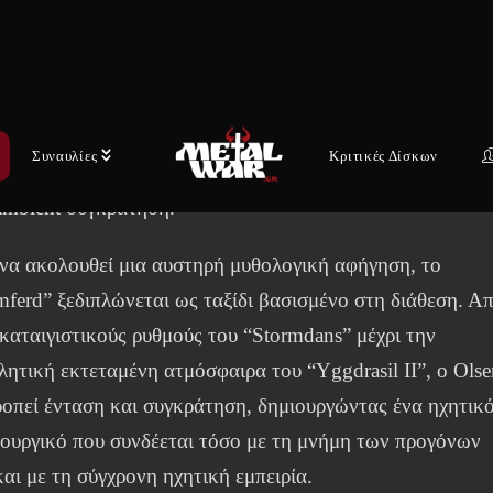
ον τίτλο του, χαραγμένο με ρούνες, μέχρι τα ηχητικά του
να και τα μινιμαλιστικά drones, το “Heimferd” συνεχίζει
εξελικτική πορεία του Danheim μέσα σε έναν Νορδικό
ικό κόσμο, εμπνευσμένο από τη μυθολογία και τα
Συναυλίες
Κριτικές Δίσκων
ισθήματα, διαμορφωμένο τόσο από έντονη ενέργεια όσο κ
ambient συγκράτηση.
 να ακολουθεί μια αυστηρή μυθολογική αφήγηση, το
mferd” ξεδιπλώνεται ως ταξίδι βασισμένο στη διάθεση. Α
 καταιγιστικούς ρυθμούς του “Stormdans” μέχρι την
λητική εκτεταμένη ατμόσφαιρα του “Yggdrasil II”, ο Olse
ροπεί ένταση και συγκράτηση, δημιουργώντας ένα ηχητικ
τουργικό που συνδέεται τόσο με τη μνήμη των προγόνων
αι με τη σύγχρονη ηχητική εμπειρία.