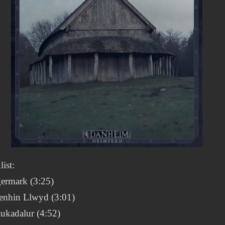
list:
germark (3:25)
renhin Llwyd (3:01)
ukadalur (4:52)