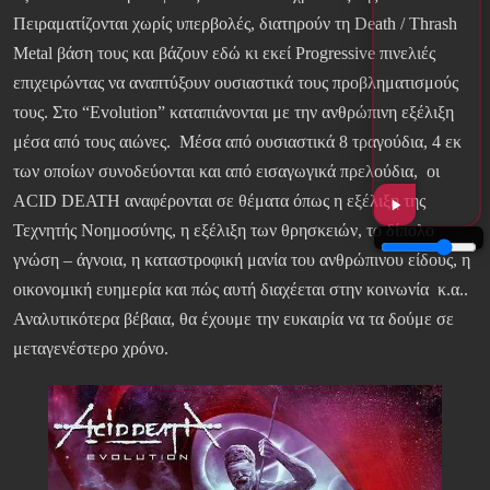
Πειραματίζονται χωρίς υπερβολές, διατηρούν τη Death / Thrash
Metal βάση τους και βάζουν εδώ κι εκεί Progressive πινελιές
επιχειρώντας να αναπτύξουν ουσιαστικά τους προβληματισμούς
τους. Στο “Evolution” καταπιάνονται με την ανθρώπινη εξέλιξη
μέσα από τους αιώνες. Μέσα από ουσιαστικά 8 τραγούδια, 4 εκ
των οποίων συνοδεύονται και από εισαγωγικά πρελούδια, οι
ACID DEATH αναφέρονται σε θέματα όπως η εξέλιξη της
Τεχνητής Νοημοσύνης, η εξέλιξη των θρησκειών, το δίπολο
γνώση – άγνοια, η καταστροφική μανία του ανθρώπινου είδους, η
οικονομική ευημερία και πώς αυτή διαχέεται στην κοινωνία κ.α..
Αναλυτικότερα βέβαια, θα έχουμε την ευκαιρία να τα δούμε σε
μεταγενέστερο χρόνο.