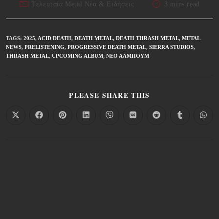
Τελευταία Metal Νέα & Eιδήσεις
3 mins read
TAGS
:
2025
,
ACID DEATH
,
DEATH METAL
,
DEATH THRASH METAL
,
METAL
NEWS
,
PRELISTENING
,
PROGRESSIVE DEATH METAL
,
SIERRA STUDIOS
,
THRASH METAL
,
UPCOMING ALBUM
,
ΝΈΟ ΆΛΜΠΟΥΜ
PLEASE SHARE THIS