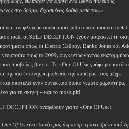
ητηριώδης, εκλιπαρεί για ειρήνη ενώ ξεκινά πολέμους,
σμένος στο δράμα, διχασμένος βαθιά μέσα του.»
οί για τον φλογερό συνδυασμό anthemικού modern metal 
ικού rock, οι SELF DECEPTION έχουν μοιραστεί τη σκ
κροτήματα όπως οι Electric Callboy, Danko Jones και Ad
ο ντεμπούτο τους το 2009, συγκεντρώνοντας εκατομμύρι
s και προβολές βίντεο. Το «One Of Us» γράφτηκε κατά τ
ια της πιο έντονης περιοδείας της καριέρας τους μέχρι
 και αποτελεί έναν συνεκτικό δίσκο γεμάτο χαρακτήρα,
ένο για τη σκηνή – και το mosh pit!
LF DECEPTION αναφέρουν για το «One Of Us»:
 One Of Us είναι το νέο μας άλμπουμ, εμπνευσμένο από τη