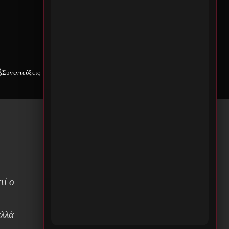
With
Συνεντεύξεις
Weekly War
Επικοινωνία
μία
τί ο
αλλά