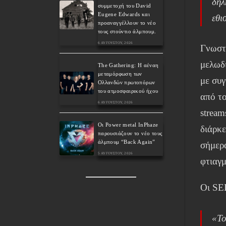
δηλ
συμμετοχή του David
Eugene Edwards και
εθι
προαναγγέλλουν το νέο
τους στούντιο άλμπουμ.
6 ΑΥΓΟΎΣΤΟΥ, 2026
Γνωστ
μελωδ
The Gathering: Η αέναη
μεταμόρφωση των
με συγ
Ολλανδών πρωτοπόρων
του ατμοσφαιρικού ήχου
από τ
6 ΑΥΓΟΎΣΤΟΥ, 2026
stream
Οι Power metal InPhaze
διάρκε
παρουσιάζουν το νέο τους
άλμπουμ “Back Again”
σήμερα
5 ΑΥΓΟΎΣΤΟΥ, 2026
φτιαγμ
Οι SE
«Το