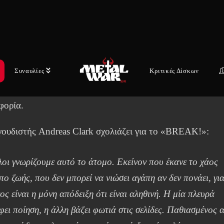
EAK!» συνδυάζει βαριά drums, δυνατά riffs και
ονικές επιρροές, όλα ντυμένα με ένα ακαταμάχητο sing-
ρεφρέν. Με προηγούμενες επιτυχίες όπως το «Fight Fire 
ne» (2022), που έχει συγκεντρώσει δεκάδες εκατομμύρια
Συναυλίες
Κριτικές Δίσκων
ms, οι SELF DECEPTION συνεχίζουν να εδραιώνονται ως 
ίσιμη δύναμη στη διεθνή rock σκηνή με αυτή τη νέα
φορία.
γουδιστής Andreas Clark σχολιάζει για το «BREAK!»:
οι γνωρίζουμε αυτό το άτομο. Εκείνον που έκανε το χάος
πο ζωής, που δεν μπορεί να νιώσει αγάπη αν δεν πονάει, για
ος είναι η μόνη απόδειξη ότι είναι αληθινή. Η μία πλευρά
φει ποίηση, η άλλη βάζει φωτιά στις σελίδες. Παθιασμένος 