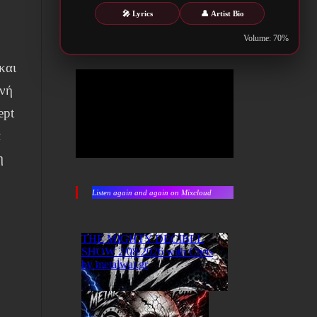
🎤 Lyrics
👤 Artist Bio
Volume: 70%
και
ηνή
ept
α
η
Listen again and again on Mixcloud