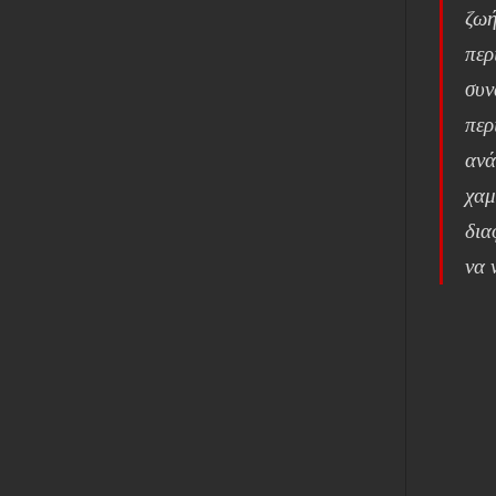
ζωή
περ
συν
περ
ανά
χαμ
δια
να 