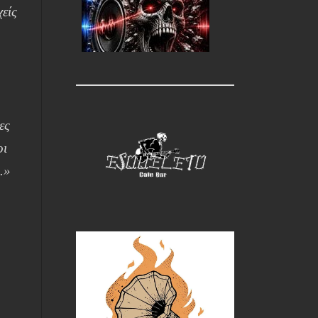
χείς
ες
οι
.»