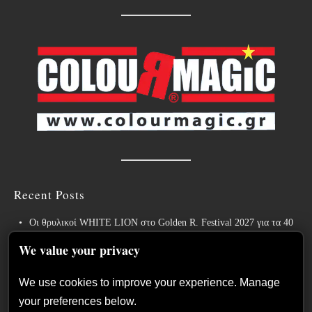
Recent Posts
Οι θρυλικοί WHITE LION στο Golden R. Festival 2027 για τα 40
χρόνια του εμβληματικού “Pride”!
We value your privacy
Weekly War: Νέες heavy metal κυκλοφορίες 7/8/2026
We use cookies to improve your experience. Manage
Ανταπόκριση: Hills Of Rock 2026, Plovdiv BG – Day 3. Paradise
your preferences below.
Lost, Nevermore, Lamb of God και ένα ιδανικό φινάλε στο Πλόβντιβ