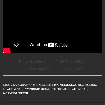
Kostas Boudoukos
26 Μαΐου, 2026
Τελευταία Νέα
3 mins read
TAGS
:
2026
,
CANADIAN METAL SCENE
,
LIVA
,
METAL NEWS
,
NEW SIGNING
,
POWER METAL
,
SYMPHONIC METAL
,
SYMPHONIC POWER METAL
,
WORMHOLEDEATH