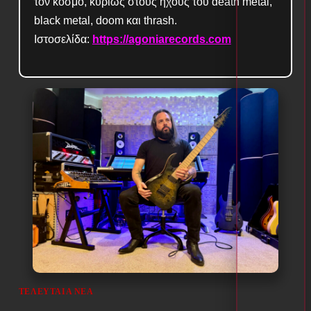
τον κόσμο, κυρίως στους ήχους του death metal,
black metal, doom και thrash.
Ιστοσελίδα:
https://agoniarecords.com
ΤΕΛΕΥΤΑΊΑ ΝΈΑ