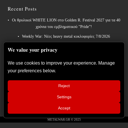
Recent Posts
Οι θρυλικοί WHITE LION στο Golden R. Festival 2027 για τα 40
χρόνια του εμβληματικού “Pride”!
Weekly War: Νέες heavy metal κυκλοφορίες 7/8/2026
Ανταπόκριση: Hills Of Rock 2026, Plovdiv BG – Day 3. Paradise
We value your privacy
Lost, Nevermore, Lamb of God και ένα ιδανικό φινάλε στο
Πλόβντιβ
We use cookies to improve your experience. Manage
Οι Γερμανοί πρωτοπόροι του συμφωνικού metal XANDRIA
your preferences below.
παρουσιάζουν το ομώνυμο τραγούδι του νέου τους άλμπουμ.
Οι Wayfarer κυκλοφορούν νέο τραγούδι με τη συμμετοχή του
Reject
David Eugene Edwards και προαναγγέλλουν το νέο τους στούντιο
Settings
📢
άλμπουμ.
War Council – Episode 16:
×
Accept
Καλεσμένοι οι PANIC ALARM
METALWAR.GR © 2025