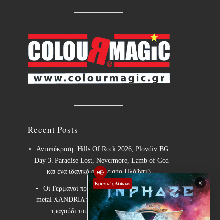
Recent Posts
Ανταπόκριση: Hills Of Rock 2026, Plovdiv BG
– Day 3. Paradise Lost, Nevermore, Lamb of God
📢
και ένα ιδανικό φινάλε στο Πλόβντιβ
×
Κριτικές Δίσκων
Οι Γερμανοί πρωτοπόροι του συμφωνικού
metal XANDRIA παρουσιάζουν το ομώνυμο
τραγούδι του νέου τους άλμπουμ.