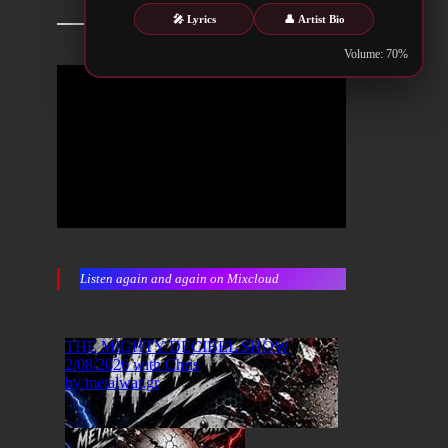
🎤 Lyrics
👤 Artist Bio
Volume: 70%
Listen again and again on Mixcloud