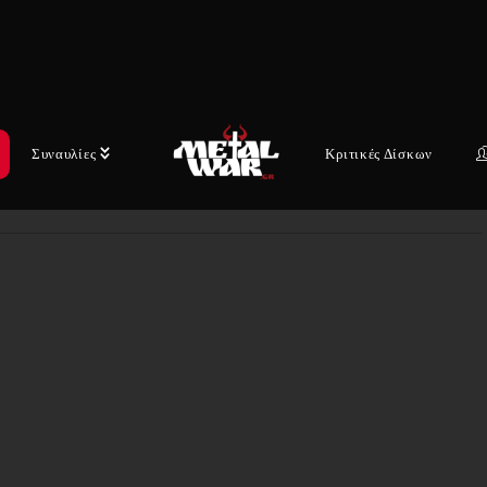
Νέο άλμπουμ από την πιο ακραία μπάντα του
Death Metal!Σε περιοδεία στις Η.Π.Α. με τους
NILE, THE LAST TEN SECONDS OF LIFE
& COGNITIVEΕξώφυλλο στο…
Συναυλίες
Κριτικές Δίσκων
19 ΙΟΥΝΊΟΥ, 2025