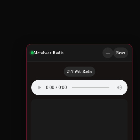
Metalwar Radio
—
Reset
24/7 Web Radio
Quotes by Legendary
Musicians