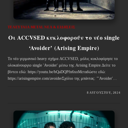
ΤΕΛΕΥΤΑΊΑ METAL ΝΈΑ & EΙΔΉΣΕΙΣ
Οι ACCVSED κυκλοφορούν το νέο single
‘Avoider’ (Arising Empire)
Το νέο γερμανικό heavy σχήμα ACCVSED, μόλις κυκλοφόρησε το
ολοκαίνουργιο single 'Avoider' μέσω της Arising Empire.Δείτε το
βίντεο εδώ: https://youtu.be/bQaDQPfn6xoΜεταδώστε εδώ:
https://arisingempire.com/avoiderΣχόλιο της μπάντας: "'Avoider'…
8 ΑΥΓΟΎΣΤΟΥ, 2024