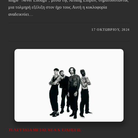
single "Never Enough", μέσω της Arising Empire, σηματοδοτώντας
μια τολμηρή εξέλιξη στον ήχο τους.Αυτή η κυκλοφορία
αναδεικνύει…
17 ΟΚΤΩΒΡΊΟΥ, 2024
ΤΕΛΕΥΤΑΊΑ METAL ΝΈΑ & EΙΔΉΣΕΙΣ