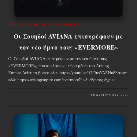
ΤΕΛΕΥΤΑΊΑ METAL ΝΈΑ & EΙΔΉΣΕΙΣ
Οι Σουηδοί AVIANA επιστρέφουν με
τον νέο ύμνο τους «EVERMORE»
Οι Σουηδοί AVIANA επιστρέφουν με τον νέο ύμνο τους
«EVERMORE», που κυκλοφορεί τώρα μέσω του Arising
Empire.Δείτε το βίντεο εδώ: https://youtu.be/ fLRusYAEHu8Stream
εδώ: https://arisingempire.com/evermoreΣυνδυάζοντας άγριες…
10 ΑΥΓΟΎΣΤΟΥ, 2025