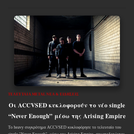
ΤΕΛΕΥΤΑΊΑ METAL ΝΈΑ & EΙΔΉΣΕΙΣ
Οι ACCVSED κυκλοφορούν το νέο single
“Never Enough” μέσω της Arising Empire
Το heavy συγκρότημα ACCVSED κυκλοφόρησε το τελευταίο του