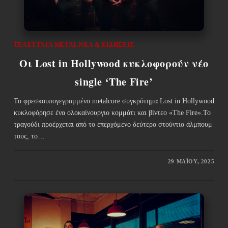
ΤΕΛΕΥΤΑΊΑ METAL ΝΈΑ & EΙΔΉΣΕΙΣ
Οι Lost in Hollywood κυκλοφορούν νέο
single ‘The Fire’
Το φρεσκουπογεγραμμένο metalcore συγκρότημα Lost in Hollywood
κυκλοφόρησε ένα ολοκαίνουργιο κομμάτι και βίντεο «The Fire».Το
τραγούδι προέρχεται από το επερχόμενο δεύτερο στούντιο άλμπουμ
τους, το…
29 ΜΑΪ́ΟΥ, 2025