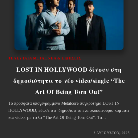
ΤΕΛΕΥΤΑΊΑ METAL ΝΈΑ & EΙΔΉΣΕΙΣ
LOST IN HOLLYWOOD δίνουν στη
δημοσιότητα το νέο video/single “The
Art Of Being Torn Out”
Το πρόσφατα υπογεγραμμένο Μetalcore συγκρότημα LOST IN
HOLLYWOOD, έδωσε στη δημοσιότητα ένα ολοκαίνουριο κομμάτι
και video, με τίτλο "The Art Of Being Torn Out". Το…
3 ΑΥΓΟΎΣΤΟΥ, 2025