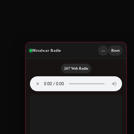
Metalwar Radio
—
Reset
24/7 Web Radio
Quotes by Legendary
Musicians