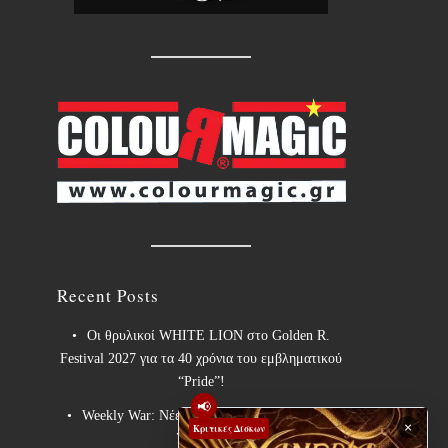
Recent Posts
Οι θρυλικοί WHITE LION στο Golden R.
Festival 2027 για τα 40 χρόνια του εμβληματικού
“Pride”!
📢
Weekly War: Νέες heavy metal κυκλοφορίες
×
Κριτικές Δίσκων
7/8/2026