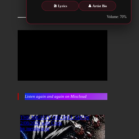
🎤 Lyrics
👤 Artist Bio
Volume: 70%
Listen again and again on Mixcloud