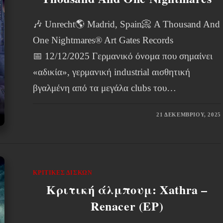
🎶 Unrecht🌎 Madrid, Spain📀 A Thousand And
One Nightmares® Art Gates Records
📅 12/12/2025 Γερμανικό όνομα που σημαίνει
«αδικία», γερμανική industrial αισθητική
βγαλμένη από τα μεγάλα clubs του…
21 ΔΕΚΕΜΒΡΊΟΥ, 2025
ΚΡΙΤΙΚΈΣ ΔΊΣΚΩΝ
Κριτική άλμπουμ: Xathra –
Renacer (EP)