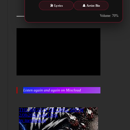
🎤 Lyrics
👤 Artist Bio
Volume: 70%
Listen again and again on Mixcloud