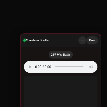
Metalwar Radio
—
Reset
24/7 Web Radio
Quotes by Legendary
Musicians