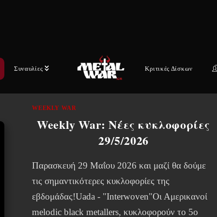
εβδομάδας!Evergrey - "Architects of a New
Weave"Οι Σουηδοί progressive metallers,
κυκλοφορούν το 15ο…
5 ΙΟΥΝΊΟΥ, 2026
Συναυλίες
Κριτικές Δίσκων
WEEKLY WAR
Weekly War: Νέες κυκλοφορίες
29/5/2026
Παρασκευή 29 Μαΐου 2026 και μαζί θα δούμε
τις σημαντικότερες κυκλοφορίες της
εβδομάδας!Uada - "Interwoven"Οι Αμερικανοί
melodic black metallers, κυκλοφορούν το 5ο