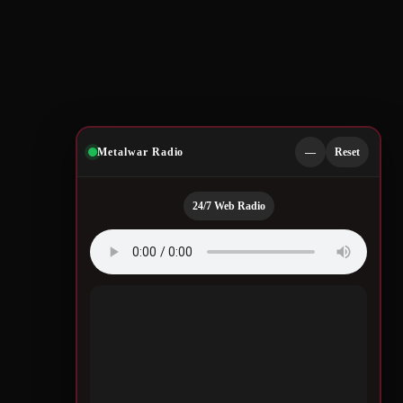
Metalwar Radio
—
Reset
24/7 Web Radio
Quotes by Legendary
Musicians