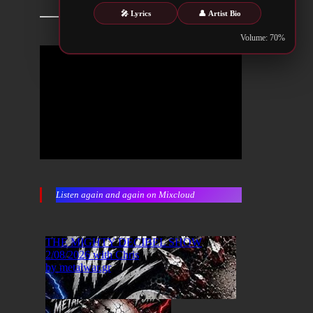
🎤 Lyrics
👤 Artist Bio
Volume: 70%
Listen again and again on Mixcloud