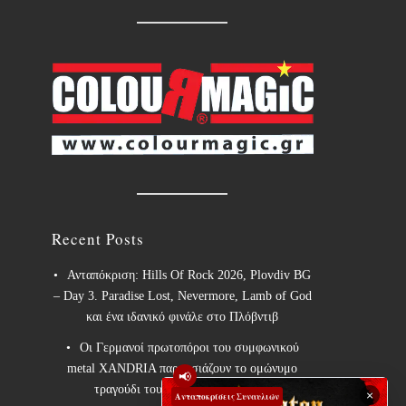
Recent Posts
Ανταπόκριση: Hills Of Rock 2026, Plovdiv BG
– Day 3. Paradise Lost, Nevermore, Lamb of God
και ένα ιδανικό φινάλε στο Πλόβντιβ
Οι Γερμανοί πρωτοπόροι του συμφωνικού
metal XANDRIA παρουσιάζουν το ομώνυμο
📢
τραγούδι του νέου τους άλμπουμ.
×
Ανταποκρίσεις Συναυλιών