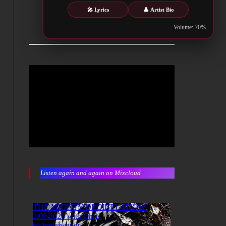
🎤 Lyrics
👤 Artist Bio
Volume: 70%
Listen again and again on Mixcloud