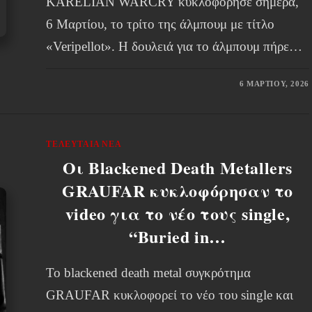
KARELIAN WARCRY κυκλοφόρησε σήμερα,
6 Μαρτίου, το τρίτο της άλμπουμ με τίτλο
«Veripellot». Η δουλειά για το άλμπουμ πήρε…
6 ΜΑΡΤΊΟΥ, 2026
ΤΕΛΕΥΤΑΊΑ ΝΈΑ
Οι Blackened Death Metallers
GRAUFAR κυκλοφόρησαν το
video για το νέο τους single,
“Buried in…
Το blackened death metal συγκρότημα
GRAUFAR κυκλοφορεί το νέο του single και