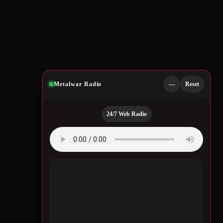
Metalwar Radio
—
Reset
24/7 Web Radio
Quotes by Legendary
Musicians