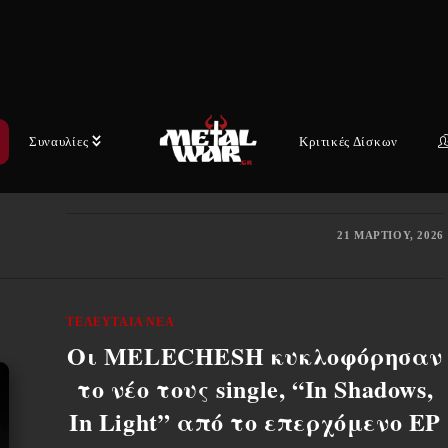
“From The Bloodline of Bram”
Το blackened death metal συγκρότημα
DRAGSHOLM κυκλοφορεί το ντεμπούτο
άλμπουμ του με τίτλο «From The Bloodline of
Συναυλίες
Κριτικές Δίσκων
Bram». Η έμφαση του άλμπουμ σε μακάβρια
θέματα,…
21 ΜΑΡΤΊΟΥ, 2026
ΤΕΛΕΥΤΑΊΑ ΝΈΑ
Οι MELECHESH κυκλοφόρησαν
το νέο τους single, “In Shadows,
In Light” από το επερχόμενο EP