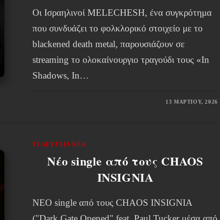
Οι Ισραηλινοί MELECHESH, ένα συγκρότημα
που συνδυάζει το φολκλορικό στοιχείο με το
blackened death metal, παρουσιάζουν σε
streaming το ολοκαίνουργιο τραγούδι τους «In
Shadows, In…
13 ΜΑΡΤΊΟΥ, 2026
ΤΕΛΕΥΤΑΊΑ ΝΈΑ
Νέο single από τους CHAOS
INSIGNIA
NEΟ single από τους CHAOS INSIGNIA
("Dark Gate Opened" feat. Paul Tucker μέσα από