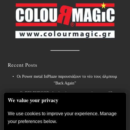
Recent Posts
Οι Power metal InPhaze παρουσιάζουν το νέο τους άλμπουμ
“Back Again”
Οι BELPHEGOR ολοκληρώνουν τις εργασίες για το 13ο
We value your privacy
στούντιο άλμπουμ τους, το οποίο θα κυκλοφορήσει το 2027.
Οι θρύλοι του heavy metal ACCEPT κυκλοφορούν την
We use cookies to improve your experience. Manage
επανηχογραφημένη εκδοχή του «Save Us».
your preferences below.
Sleep: Ανακοινώνουν το νέο άλμπουμ “Hempispheres” – Ακούστε