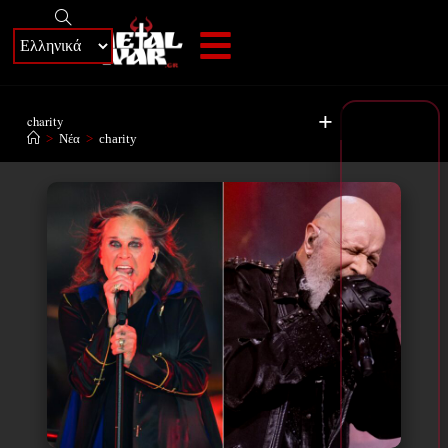
+
charity
>
Νέα
>
charity