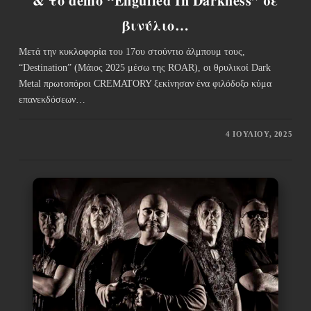
& το demo “Engulfed In Darkness” σε
βινύλιο…
Μετά την κυκλοφορία του 17ου στούντιο άλμπουμ τους,
“Destination” (Μάιος 2025 μέσω της ROAR), οι θρυλικοί Dark
Metal πρωτοπόροι CREMATORY ξεκίνησαν ένα φιλόδοξο κύμα
επανεκδόσεων…
4 ΙΟΥΛΊΟΥ, 2025