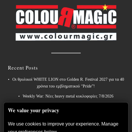
Recent Posts
Οι θρυλικοί WHITE LION στο Golden R. Festival 2027 για τα 40
χρόνια του εμβληματικού “Pride”!
Weekly War: Νέες heavy metal κυκλοφορίες 7/8/2026
Ανταπόκριση: Hills Of Rock 2026, Plovdiv BG – Day 3. Paradise
We value your privacy
Lost, Nevermore, Lamb of God και ένα ιδανικό φινάλε στο
Πλόβντιβ
We use cookies to improve your experience. Manage
Οι Γερμανοί πρωτοπόροι του συμφωνικού metal XANDRIA
your preferences below.