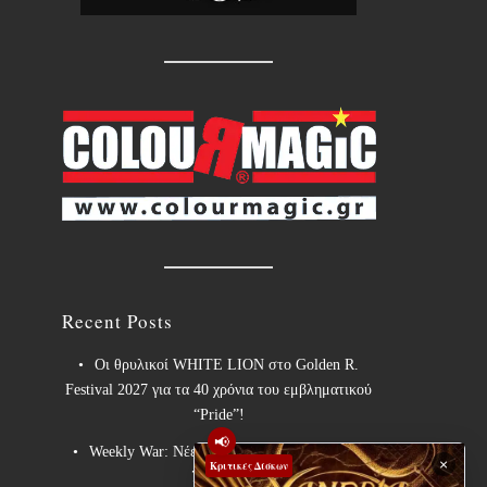
Recent Posts
Οι θρυλικοί WHITE LION στο Golden R.
Festival 2027 για τα 40 χρόνια του εμβληματικού
“Pride”!
📢
Weekly War: Νέες heavy metal κυκλοφορίες
×
Κριτικές Δίσκων
7/8/2026