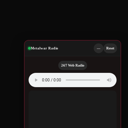
Metalwar Radio
—
Reset
24/7 Web Radio
Quotes by Legendary
Musicians