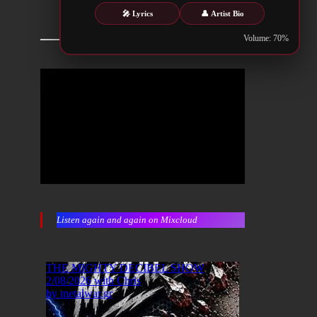
🎤 Lyrics
👤 Artist Bio
Volume: 70%
Listen again and again on Mixcloud