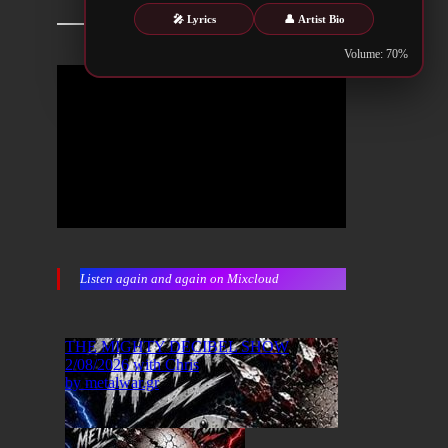
🎤 Lyrics
👤 Artist Bio
Volume: 70%
Listen again and again on Mixcloud