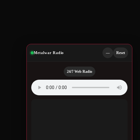
Metalwar Radio
—
Reset
24/7 Web Radio
Quotes by Legendary
Musicians