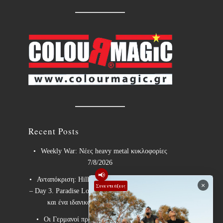
Recent Posts
Weekly War: Νέες heavy metal κυκλοφορίες
7/8/2026
📢
Ανταπόκριση: Hills Of Rock 2026, Plovdiv BG
×
Συνεντεύξεις
– Day 3. Paradise Lost, Nevermore, Lamb of God
και ένα ιδανικό φινάλε στο Πλόβντιβ
Οι Γερμανοί πρωτοπόροι του συμφωνικού