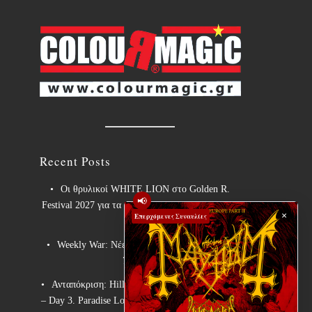
Recent Posts
Οι θρυλικοί WHITE LION στο Golden R.
📢
Festival 2027 για τα 40 χρόνια του εμβληματικού
×
Επερχόμενες Συναυλίες
“Pride”!
Weekly War: Νέες heavy metal κυκλοφορίες
7/8/2026
Ανταπόκριση: Hills Of Rock 2026, Plovdiv BG
– Day 3. Paradise Lost, Nevermore, Lamb of God