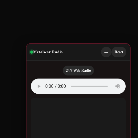
Metalwar Radio
—
Reset
24/7 Web Radio
Quotes by Legendary
Musicians