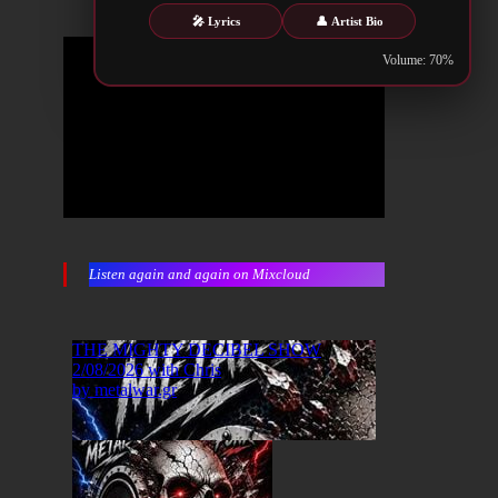
🎤 Lyrics
👤 Artist Bio
Volume: 70%
Listen again and again on Mixcloud