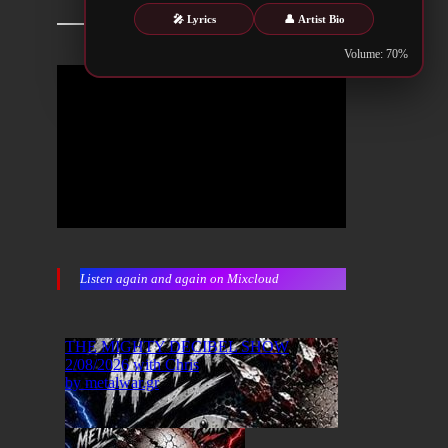
🎤 Lyrics
👤 Artist Bio
Volume: 70%
Listen again and again on Mixcloud