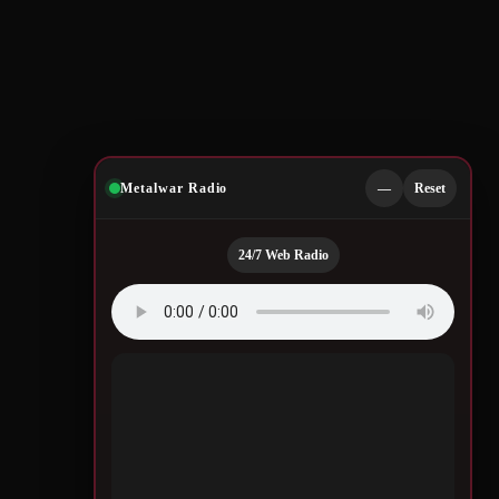
Metalwar Radio
—
Reset
24/7 Web Radio
Quotes by Legendary
Musicians