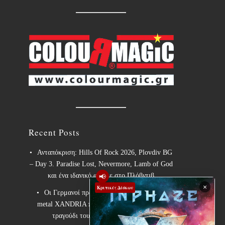
Recent Posts
Ανταπόκριση: Hills Of Rock 2026, Plovdiv BG
– Day 3. Paradise Lost, Nevermore, Lamb of God
📢
και ένα ιδανικό φινάλε στο Πλόβντιβ
×
Κριτικές Δίσκων
Οι Γερμανοί πρωτοπόροι του συμφωνικού
metal XANDRIA παρουσιάζουν το ομώνυμο
τραγούδι του νέου τους άλμπουμ.