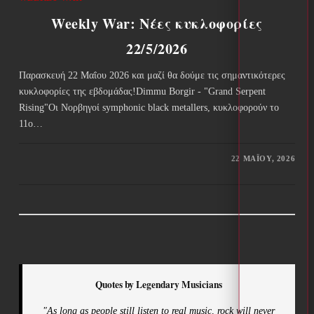
Weekly War: Νέες κυκλοφορίες
22/5/2026
Παρασκευή 22 Μαΐου 2026 και μαζί θα δούμε τις σημαντικότερες
κυκλοφορίες της εβδομάδας!Dimmu Borgir - "Grand Serpent
Rising"Οι Νορβηγοί symphonic black metallers, κυκλοφορούν το
11ο…
22 ΜΑΪ́ΟΥ, 2026
Quotes by Legendary Musicians
"As long as people still listen to real music, rock will never