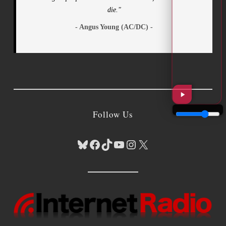
die."
- Angus Young (AC/DC) -
Follow Us