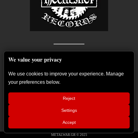
We value your privacy
We use cookies to improve your experience. Manage
your preferences below.
Reject
Settings
📢
War Council – Episode 16:
×
Accept
Recent Posts
Καλεσμένοι οι PANIC ALARM
METALWAR.GR © 2025
Οι θρυλικοί WHITE LION στο Golden R. Festival 2027 για τα 40