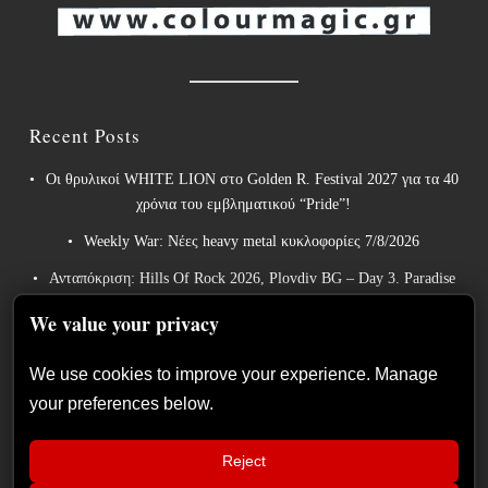
Recent Posts
Οι θρυλικοί WHITE LION στο Golden R. Festival 2027 για τα 40
χρόνια του εμβληματικού “Pride”!
Weekly War: Νέες heavy metal κυκλοφορίες 7/8/2026
Ανταπόκριση: Hills Of Rock 2026, Plovdiv BG – Day 3. Paradise
Lost, Nevermore, Lamb of God και ένα ιδανικό φινάλε στο
We value your privacy
Πλόβντιβ
Οι Γερμανοί πρωτοπόροι του συμφωνικού metal XANDRIA
We use cookies to improve your experience. Manage
παρουσιάζουν το ομώνυμο τραγούδι του νέου τους άλμπουμ.
your preferences below.
Οι Wayfarer κυκλοφορούν νέο τραγούδι με τη συμμετοχή του
David Eugene Edwards και προαναγγέλλουν το νέο τους στούντιο
Reject
άλμπουμ.