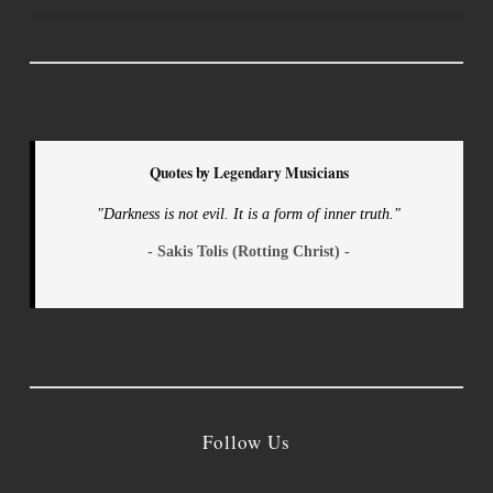
Quotes by Legendary Musicians
"Darkness is not evil. It is a form of inner truth."
- Sakis Tolis (Rotting Christ) -
Follow Us