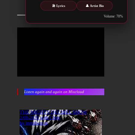
🎤 Lyrics
👤 Artist Bio
Volume: 70%
Listen again and again on Mixcloud