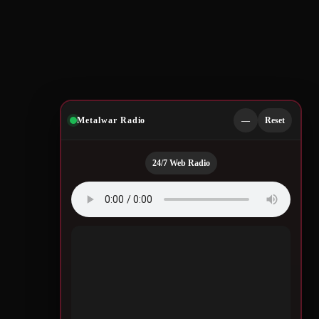
Metalwar Radio
—
Reset
24/7 Web Radio
Quotes by Legendary
Musicians