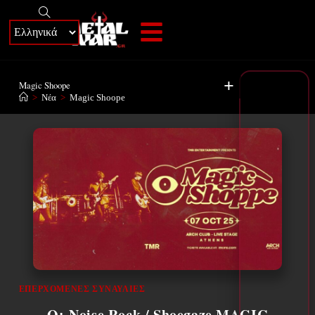
+
Magic Shoope
>
Νέα
>
Magic Shoope
ΕΠΕΡΧΌΜΕΝΕΣ ΣΥΝΑΥΛΊΕΣ
Οι Noise Rock / Shoegaze MAGIC