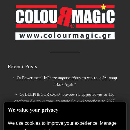
Recent Posts
Οι Power metal InPhaze παρουσιάζουν το νέο τους άλμπουμ
“Back Again”
Οι BELPHEGOR ολοκληρώνουν τις εργασίες για το 13ο
στούντιο άλμπουμ τους, το οποίο θα κυκλοφορήσει το 2027.
We value your privacy
Οι θρύλοι του heavy metal ACCEPT κυκλοφορούν την
επανηχογραφημένη εκδοχή του «Save Us».
We use cookies to improve your experience. Manage
Sleep: Ανακοινώνουν το νέο άλμπουμ “Hempispheres” – Ακούστε