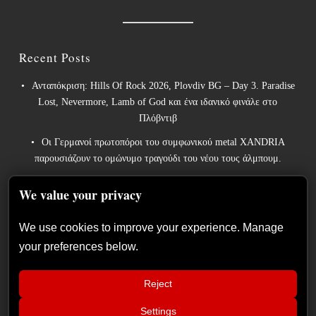
Recent Posts
Ανταπόκριση: Hills Of Rock 2026, Plovdiv BG – Day 3. Paradise
Lost, Nevermore, Lamb of God και ένα ιδανικό φινάλε στο
Πλόβντιβ
Οι Γερμανοί πρωτοπόροι του συμφωνικού metal XANDRIA
παρουσιάζουν το ομώνυμο τραγούδι του νέου τους άλμπουμ.
Οι Wayfarer κυκλοφορούν νέο τραγούδι με τη συμμετοχή του
We value your privacy
David Eugene Edwards και προαναγγέλλουν το νέο τους στούντιο
άλμπουμ.
We use cookies to improve your experience. Manage
The Gathering: Η αέναη μεταμόρφωση των Ολλανδών
your preferences below.
πρωτοπόρων του ατμοσφαιρικού ήχου
Οι Power metal InPhaze παρουσιάζουν το νέο τους άλμπουμ
Reject
“Back Again”
Settings
📢