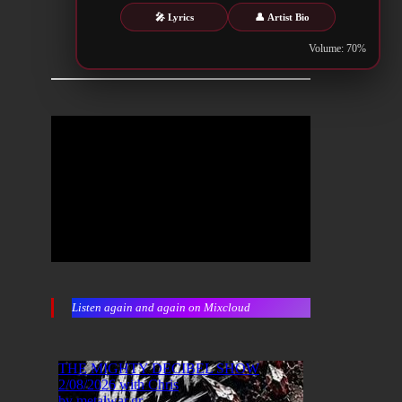
🎤 Lyrics
👤 Artist Bio
Volume: 70%
Listen again and again on Mixcloud