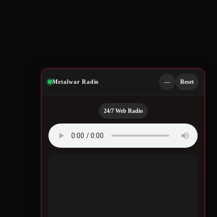
Metalwar Radio
—
Reset
24/7 Web Radio
Quotes by Legendary
Musicians