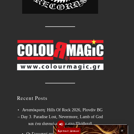
Recent Posts
Ανταπόκριση: Hills Of Rock 2026, Plovdiv BG
– Day 3. Paradise Lost, Nevermore, Lamb of God
📢
και ένα ιδανικό φινάλε στο Πλόβντιβ
×
Κριτικές Δίσκων
Οι Γερμανοί πρωτοπόροι του συμφωνικού