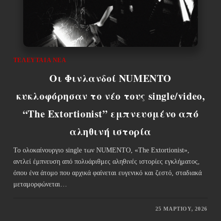
ΤΕΛΕΥΤΑΊΑ ΝΈΑ
Οι Φινλανδοί NUMENTO
κυκλοφόρησαν το νέο τους single/video,
“The Extortionist” εμπνευσμένο από
αληθινή ιστορία
Το ολοκαίνουργιο single των NUMENTO, «The Extortionist»,
αντλεί έμπνευση από πολυάριθμες αληθινές ιστορίες εγκλήματος,
όπου ένα άτομο που αρχικά φαίνεται ευγενικό και ζεστό, σταδιακά
μεταμορφώνεται…
25 ΜΑΡΤΊΟΥ, 2026