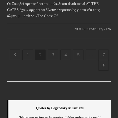
Οι Σουηδοί πρωτοπόροι του μελωδικού death metal AT THE
GATES έχουν αρχίσει να δίνουν πληροφορίες για το νέο τους
άλμπουμ με τίτλο «The Ghost Of…
20 ΦΕΒΡΟΥΑΡΊΟΥ, 2026
1
2
3
4
5
…
7
Quotes by Legendary Musicians
"We’re not trying to be perfect. We’re trying to be real."