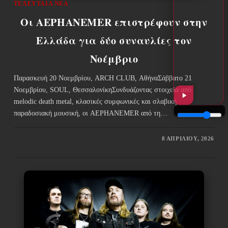
ΤΕΛΕΥΤΑΊΑ ΝΈΑ
Οι AEPHANEMER επιστρέφουν στην
Ελλάδα για δύο συναυλίες τον
Νοέμβριο
Παρασκευή 20 Νοεμβρίου, ARCH CLUB, ΑθήναΣάββατο 21
Νοεμβρίου, SOUL, ΘεσσαλονίκηΣυνδυάζοντας στοιχεία από
melodic death metal, κλασικές συμφωνικές και σλαβική
παραδοσιακή μουσική, οι AEPHANEMER από τη…
8 ΑΠΡΙΛΊΟΥ, 2026