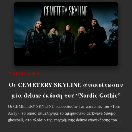
ΤΕΛΕΥΤΑΊΑ ΝΈΑ
Οι CEMETERY SKYLINE ανακοίνωσαν
μία deluxe έκδοση του “Nordic Gothic”
Οι CEMETERY SKYLINE παρουσίασαν ένα νέο remix του «Torn
Away», το οποίο επιμελήθηκε το αμερικανικό darkwave δίδυμο
ghostbell, στο πλαίσιο της επερχόμενης deluxe επανέκδοσης του…