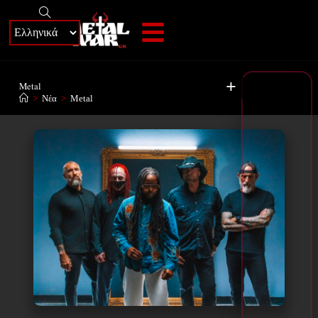
+
Metal
>
Νέα
>
Metal