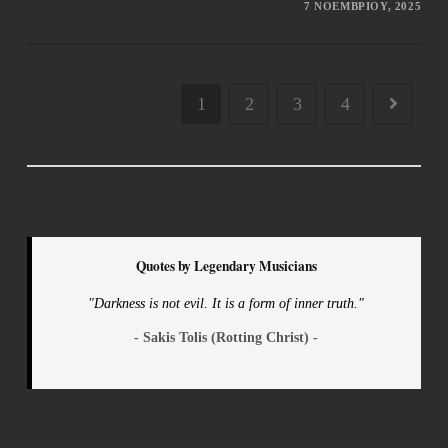
7 ΝΟΕΜΒΡΊΟΥ, 2025
1
2
3
4
Quotes by Legendary Musicians
"Darkness is not evil. It is a form of inner truth."
- Sakis Tolis (Rotting Christ) -