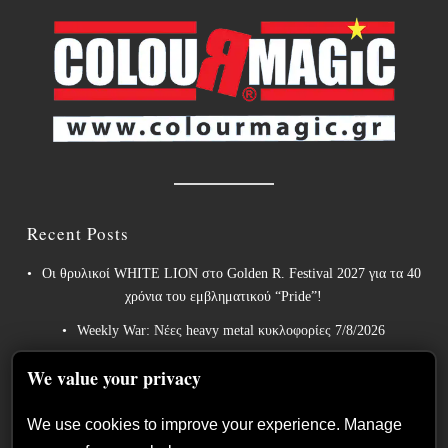
Recent Posts
Οι θρυλικοί WHITE LION στο Golden R. Festival 2027 για τα 40
χρόνια του εμβληματικού “Pride”!
Weekly War: Νέες heavy metal κυκλοφορίες 7/8/2026
Ανταπόκριση: Hills Of Rock 2026, Plovdiv BG – Day 3. Paradise
We value your privacy
Lost, Nevermore, Lamb of God και ένα ιδανικό φινάλε στο
Πλόβντιβ
We use cookies to improve your experience. Manage
Οι Γερμανοί πρωτοπόροι του συμφωνικού metal XANDRIA