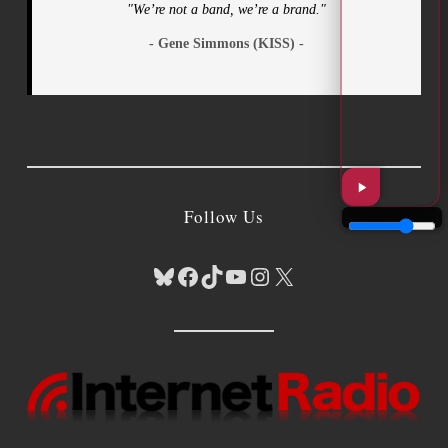
"We’re not a band, we’re a brand."
- Gene Simmons (KISS) -
Follow Us